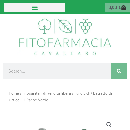
Vai
Carr
0,00
€
al
contenuto
Cerca
Home
/
Fitosanitari di vendita libera
/
Fungicidi
/ Estratto di
Ortica – Il Paese Verde