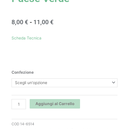
Fascia
8,00
€
-
11,00
€
di
Scheda Tecnica
prezzo:
da
8,00 €
Estratto
Confezione
a
di
Ortica
11,00 €
-
Il
Aggiungi al Carrello
Paese
Verde
quantità
COD
14-6514