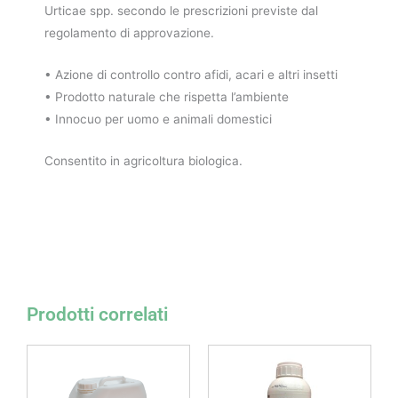
Urticae spp. secondo le prescrizioni previste dal
regolamento di approvazione.
• Azione di controllo contro afidi, acari e altri insetti
• Prodotto naturale che rispetta l’ambiente
• Innocuo per uomo e animali domestici
Consentito in agricoltura biologica.
Prodotti correlati
Fascia
Fascia
Questo
Questo
di
di
prodotto
prodotto
prezzo:
prezzo:
da
da