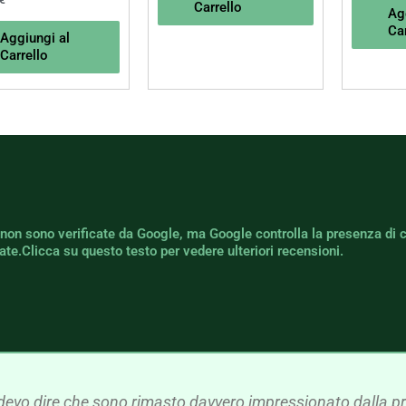
Carrello
Ag
Car
Aggiungi al
Carrello
 non sono verificate da Google, ma Google controlla la presenza di 
icate.Clicca su questo testo per vedere ulteriori recensioni.
devo dire che sono rimasto davvero impressionato dalla pre