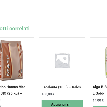
tti correlati
atico Humus Vita
Alga B F
Escalante (10 L) – Kalòs
 BIO (25 kg) –
L.Gobbi
100,00
€
t
14,00
€
Aggiungi al
€