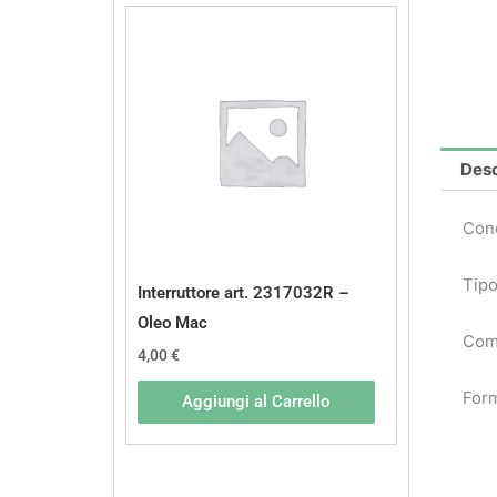
Desc
Conc
Tipo
Interruttore art. 2317032R –
Oleo Mac
Comp
4,00
€
Form
Aggiungi al Carrello