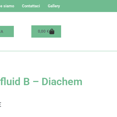
e siamo
Contattaci
Gallery
Carrello
0,00
€
ifluid B – Diachem
€