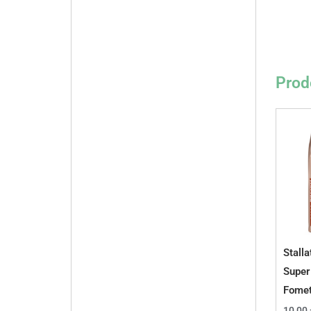
Prodo
Stall
Super
Fome
10,00