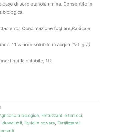
 base di boro etanolammina. Consentito in
a biologica.
rattamento: Concimazione fogliare,Radicale
one: 11 % boro solubile in acqua
(150 gr/l)
ne: liquido solubile, 1Lt
1
Agricoltura biologica
,
Fertilizzanti e terricci
,
i idrosolubili, liquidi e polvere
,
Fertilizzanti,
Sementi