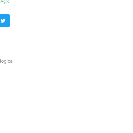
iAgro
logica.