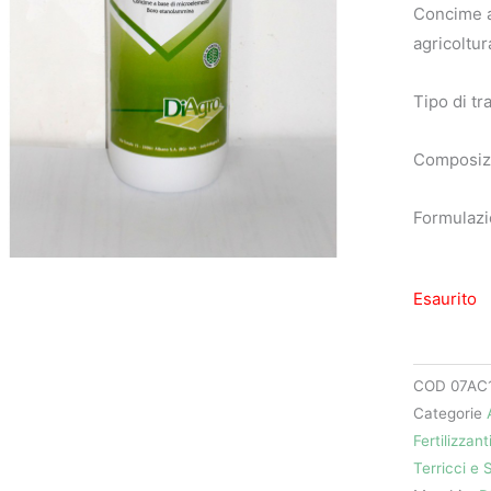
Concime a
agricoltur
Tipo di t
Composizi
Formulazio
Esaurito
COD
07AC
Categorie
Fertilizzant
Terricci e 