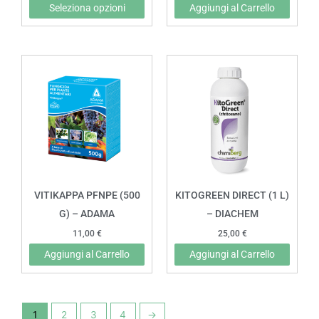
Seleziona opzioni
Aggiungi al Carrello
pagina
del
prodotto
VITIKAPPA PFNPE (500
KITOGREEN DIRECT (1 L)
G) – ADAMA
– DIACHEM
11,00
€
25,00
€
Aggiungi al Carrello
Aggiungi al Carrello
1
2
3
4
→