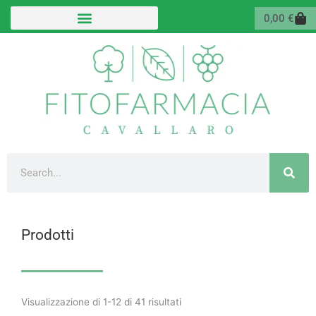
Vai
Carr
0,00
€
al
contenuto
Cerca
Prodotti
Valutazione
media
Visualizzazione di 1-12 di 41 risultati