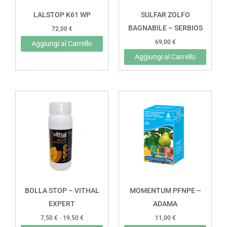
LALSTOP K61 WP
SULFAR ZOLFO
BAGNABILE – SERBIOS
72,00
€
69,00
€
Aggiungi al Carrello
Aggiungi al Carrello
Fascia
Questo
di
prodotto
prezzo:
da
ha
7,50 €
più
a
19,50 €
varianti.
Le
opzioni
possono
BOLLA STOP – VITHAL
MOMENTUM PFNPE –
essere
EXPERT
ADAMA
scelte
7,50
€
-
19,50
€
11,00
€
nella