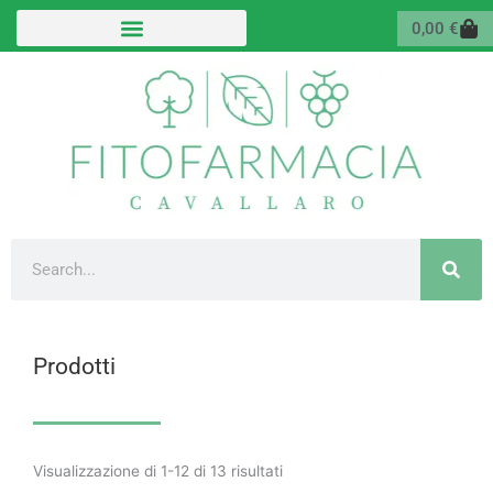
Vai
Carr
0,00
€
al
contenuto
Cerca
Prodotti
Valutazione
media
Visualizzazione di 1-12 di 13 risultati