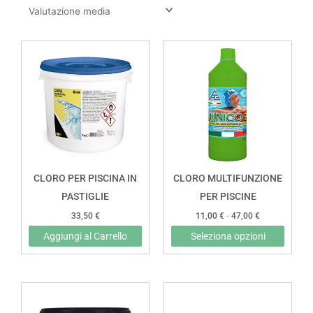
Fascia
Quest
di
prodot
prezzo:
da
ha
11,00 €
più
a
47,00 €
variant
Le
opzion
posso
CLORO PER PISCINA IN
CLORO MULTIFUNZIONE
esser
PASTIGLIE
PER PISCINE
scelte
33,50
€
11,00
€
-
47,00
€
nella
Aggiungi al Carrello
Seleziona opzioni
pagin
del
prodot