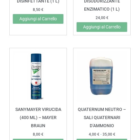
DISINFETTANTE (1 L)
DISODORIZZANTE
ENZIMATICO (1 L)
8,50
€
24,00
€
Aggiungi al Carrello
Aggiungi al Carrello
Fascia
Quest
di
prodot
prezzo:
da
ha
4,00 €
più
a
35,00 €
variant
Le
opzion
posso
SANYMAYER VIRUCIDA
QUATERNUM NEUTRO –
esser
(400 ML) – MAYER
SALI QUATERNARI
scelte
BRAUN
D’AMMONIO
nella
8,00
€
4,00
€
-
35,00
€
pagin