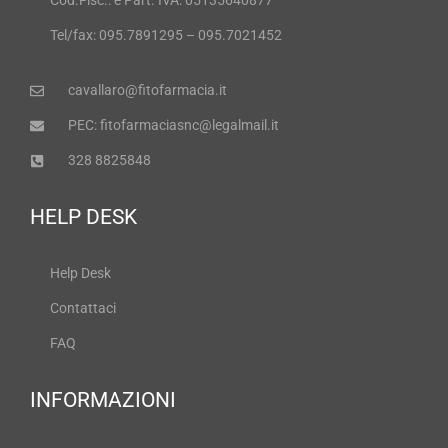
Cod.Fisc.: e Part. IVA: 05135640877
Tel/fax: 095.7891295 – 095.7021452
cavallaro@fitofarmacia.it
PEC: fitofarmaciasnc@legalmail.it
328 8825848
HELP DESK
Help Desk
Contattaci
FAQ
INFORMAZIONI