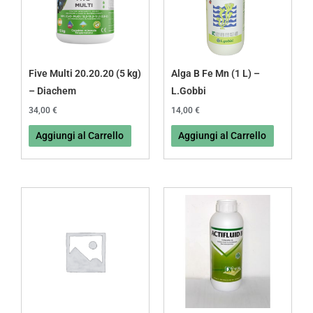
Five Multi 20.20.20 (5 kg)
Alga B Fe Mn (1 L) –
– Diachem
L.Gobbi
34,00
€
14,00
€
Aggiungi al Carrello
Aggiungi al Carrello
Fascia
Questo
di
prodotto
prezzo:
da
ha
17,00 €
più
a
80,00 €
varianti.
Le
opzioni