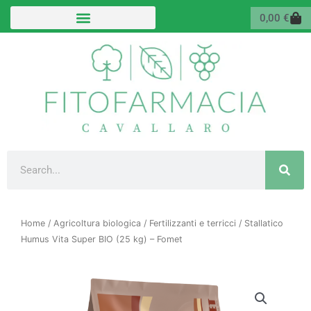
Vai
Carr
0,00
€
al
contenuto
Cerca
Home
/
Agricoltura biologica
/
Fertilizzanti e terricci
/ Stallatico
Humus Vita Super BIO (25 kg) – Fomet