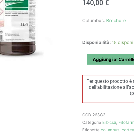
140,00
€
Columbus:
Brochure
Columbus
Disponibilità:
18 disponib
(3
L)
Aggiungi al Carrell
-
Corteva
Per questo prodotto è 
quantità
dell’abilitazione all’
(
COD
263C3
Categorie
Erbicidi
,
Fitofar
Etichette
columbus
,
corte