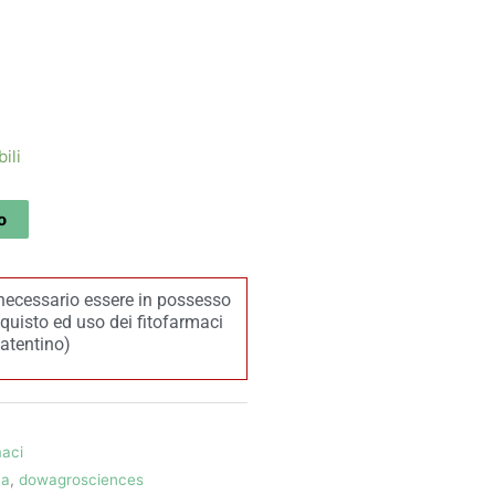
ili
o
necessario essere in possesso
acquisto ed uso dei fitofarmaci
patentino)
maci
va
,
dowagrosciences