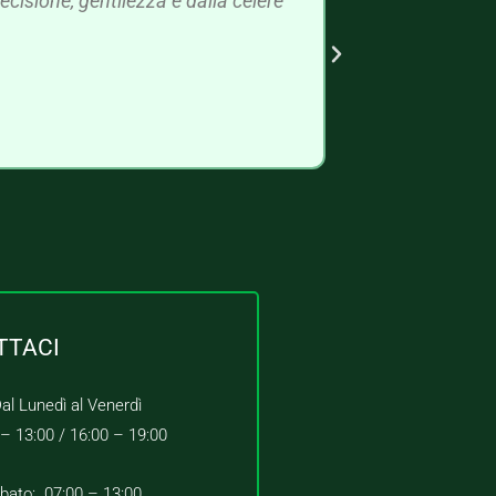
cisione, gentilezza e dalla celere
TTACI
al Lunedì al Venerdì
 – 13:00 /
16:00 – 19:00
bato: 07:00 – 13:00