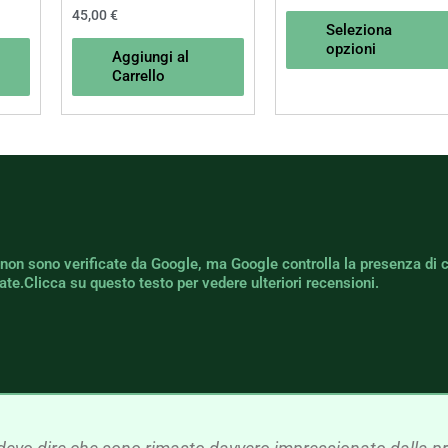
45,00
€
Seleziona
opzioni
Aggiungi al
Carrello
 non sono verificate da Google, ma Google controlla la presenza di 
icate.Clicca su questo testo per vedere ulteriori recensioni.