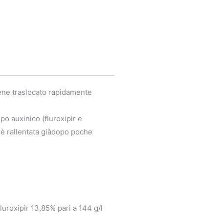
iene traslocato rapidamente
po auxinico (fluroxipir e
è rallentata già̀dopo poche
luroxipir 13,85% pari a 144 g/l