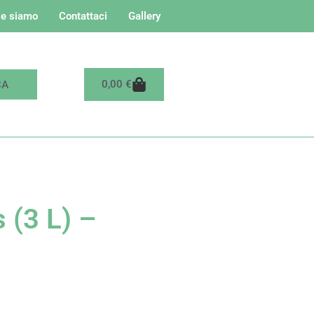
e siamo
Contattaci
Gallery
Carrello
0,00
€
 (3 L) –