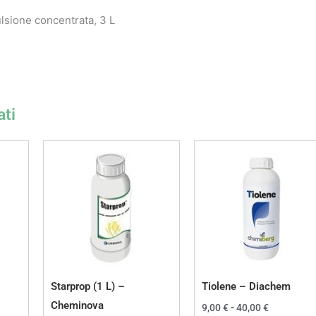
lsione concentrata, 3 L
ati
Fascia
di
prezzo:
da
9,00 €
a
40,00 €
Starprop (1 L) –
Tiolene – Diachem
Cheminova
9,00
€
-
40,00
€