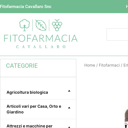
Vai
Fitofarmacia Cavallaro Snc
al
contenuto
CATEGORIE
Home
/
Fitofarmaci
/
Er
^
Agricoltura biologica
Articoli vari per Casa, Orto e
^
Giardino
Attrezzi e macchine per