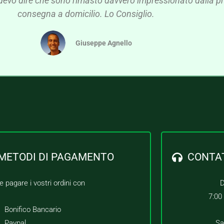
devo dire che sono rimasto davvero impressionato dalla pre
consegna a domicilio. Lo Consiglio.
Giuseppe Agnello
METODI DI PAGAMENTO
CONTA
e pagare i vostri ordini con
D
7:00
Bonifico Bancario
Paypal
Sa