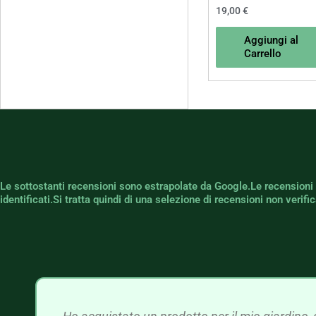
19,00
€
Aggiungi al
Carrello
Le sottostanti recensioni sono estrapolate da Google.Le recensioni
identificati.Si tratta quindi di una selezione di recensioni non verif