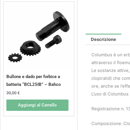
Descrizione
Columbus è un erb
attraverso il floema
Le sostanze attive,
Bullone e dado per forbice a
clopiralid) che com
batteria “BCL25IB” – Bahco
ore, anche se l’eff
30,00
€
L’uso di Columbus è
Aggiungi al Carrello
Registrazione n. 1
Composizione: Clopi