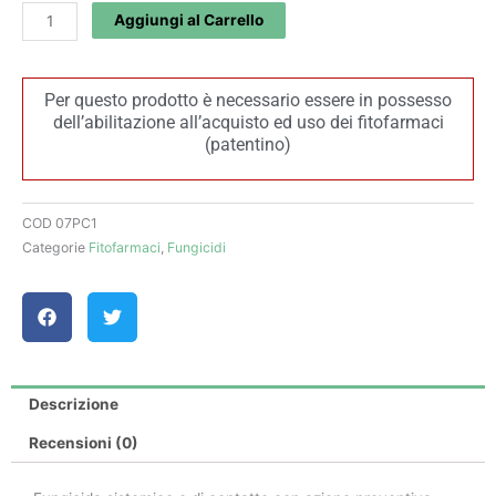
SC
Aggiungi al Carrello
(1
L)
-
Per questo prodotto è necessario essere in possesso
dell’abilitazione all’acquisto ed uso dei fitofarmaci
Diachem
(patentino)
quantità
COD
07PC1
Categorie
Fitofarmaci
,
Fungicidi
Descrizione
Recensioni (0)