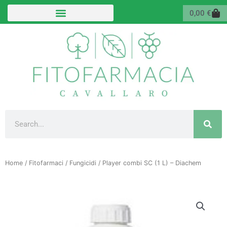
Vai
Carr
0,00
€
al
contenuto
Cerca
Home
/
Fitofarmaci
/
Fungicidi
/ Player combi SC (1 L) – Diachem