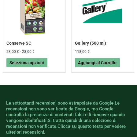
più
a
28,00 €
varianti.
Le
opzioni
possono
essere
Conserve SC
Gallery (500 ml)
scelte
23,00
€
-
28,00
€
118,00
€
nella
Seleziona opzioni
Aggiungi al Carrello
pagina
del
prodotto
Le sottostanti recensioni sono estrapolate da Google.Le
recensioni non sono verificate da Google, ma Google
controlla la presenza di contenuti falsi e li rimuove quando
vengono identificati.Si tratta quindi di una selezione di
recensioni non verificate.Clicca su questo testo per vedere
ulteriori recensioni.