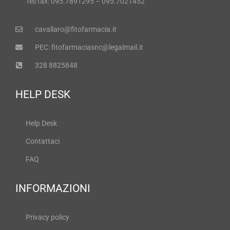
Tel/fax: 095.7891295 – 095.7021452
cavallaro@fitofarmacia.it
PEC: fitofarmaciasnc@legalmail.it
328 8825848
HELP DESK
Help Desk
Contattaci
FAQ
INFORMAZIONI
Privacy policy