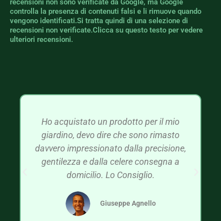
recensioni non sono verificate da Google, ma Google
controlla la presenza di contenuti falsi e li rimuove quando
vengono identificati.Si tratta quindi di una selezione di
recensioni non verificate.Clicca su questo testo per vedere
ulteriori recensioni.
Ho acquistato un prodotto per il mio
giardino, devo dire che sono rimasto
davvero impressionato dalla precisione,
gentilezza e dalla celere consegna a
domicilio. Lo Consiglio.
Giuseppe Agnello