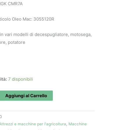
NGK CMR7A
ticolo Oleo Mac: 3055120R
 in vari modelli di decespugliatore, motosega,
ore, potatore
ità:
7 disponibili
Aggiungi al Carrello
0
Attrezzi e macchine per l'agricoltura
,
Macchine