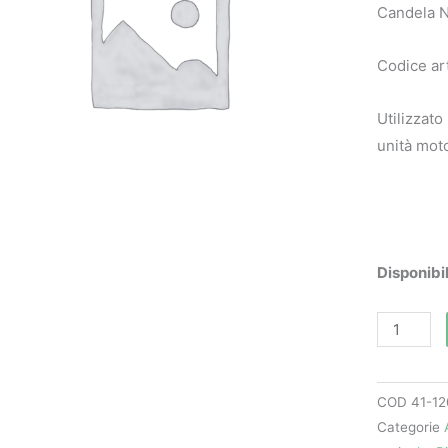
Candela 
Codice ar
Utilizzato
unità mot
Candela
Disponibil
NGK
CMR7A
quantità
COD
41-12
Categorie