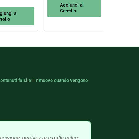
Aggiungi al
Carrello
giungi al
rello
contenuti falsi e li rimuove quando vengono
cisione, gentilezza e dalla celere