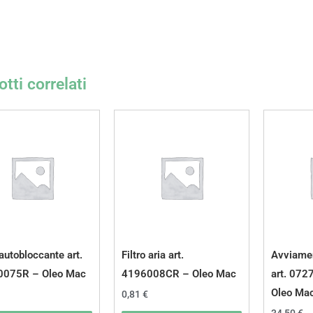
tti correlati
autobloccante art.
Filtro aria art.
Avviame
0075R – Oleo Mac
4196008CR – Oleo Mac
art. 07
Oleo Ma
0,81
€