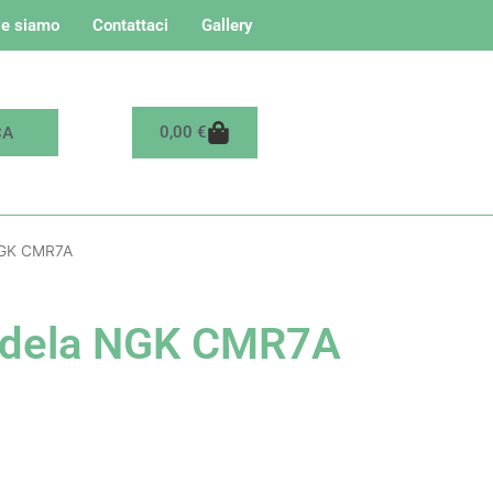
e siamo
Contattaci
Gallery
Carrello
0,00
€
NGK CMR7A
dela NGK CMR7A