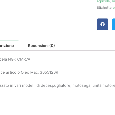
agricole
,
R
Etichette
e
rizione
Recensioni (0)
dela NGK CMR7A
ce articolo Oleo Mac: 3055120R
izzato in vari modelli di decespugliatore, motosega, unità motor