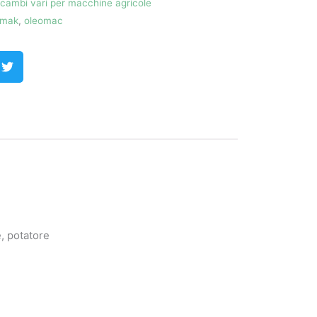
icambi vari per macchine agricole
mak
,
oleomac
e, potatore