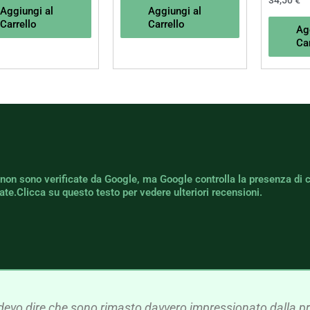
34,50
€
Aggiungi al
Aggiungi al
Carrello
Carrello
Ag
Car
 non sono verificate da Google, ma Google controlla la presenza di 
icate.Clicca su questo testo per vedere ulteriori recensioni.
devo dire che sono rimasto davvero impressionato dalla pre