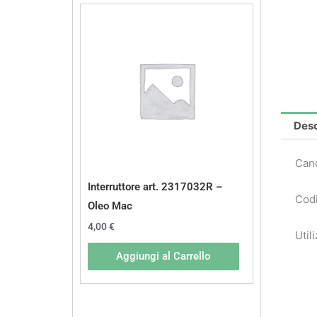
Desc
Can
Interruttore art. 2317032R –
Codi
Oleo Mac
4,00
€
Util
Aggiungi al Carrello