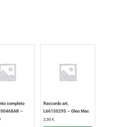
nto completo
Raccordo art.
2700468AR –
L66150295 – Oleo Mac
c
2,50
€