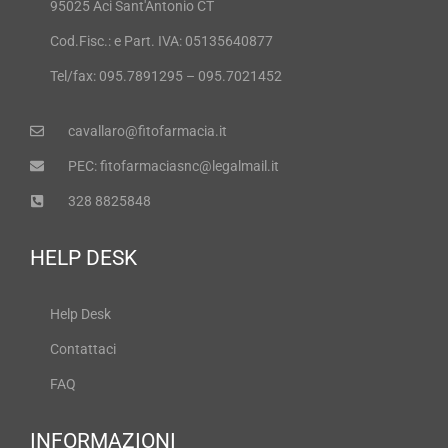
95025 Aci Sant'Antonio CT
Cod.Fisc.: e Part. IVA: 05135640877
Tel/fax: 095.7891295 – 095.7021452
cavallaro@fitofarmacia.it
PEC: fitofarmaciasnc@legalmail.it
328 8825848
HELP DESK
Help Desk
Contattaci
FAQ
INFORMAZIONI