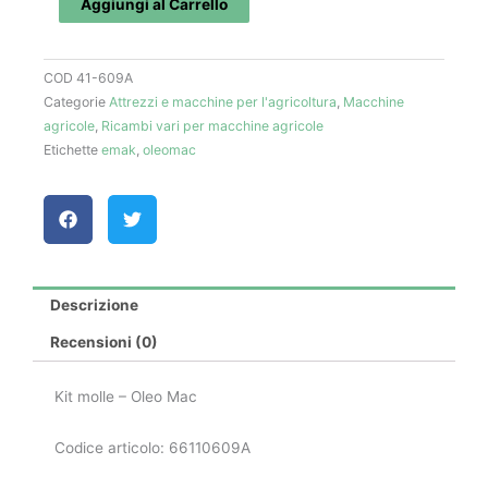
Aggiungi al Carrello
66110609A
-
COD
41-609A
Oleo
Categorie
Attrezzi e macchine per l'agricoltura
,
Macchine
Mac
agricole
,
Ricambi vari per macchine agricole
quantità
Etichette
emak
,
oleomac
Descrizione
Recensioni (0)
Kit molle – Oleo Mac
Codice articolo: 66110609A