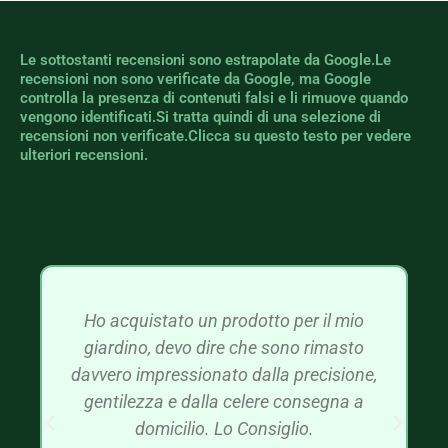
Le sottostanti recensioni sono estrapolate da Google.Le
recensioni non sono verificate da Google, ma Google
controlla la presenza di contenuti falsi e li rimuove quando
vengono identificati.Si tratta quindi di una selezione di
recensioni non verificate.Clicca su questo testo per vedere
ulteriori recensioni.
Ho acquistato un prodotto per il mio
giardino, devo dire che sono rimasto
davvero impressionato dalla precisione,
gentilezza e dalla celere consegna a
domicilio. Lo Consiglio.