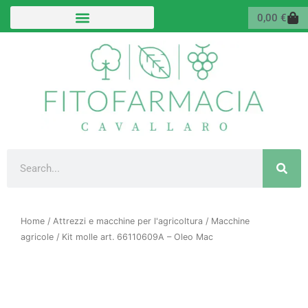
Vai
Carr
0,00
€
al
contenuto
Cerca
Home
/
Attrezzi e macchine per l'agricoltura
/
Macchine
agricole
/ Kit molle art. 66110609A – Oleo Mac