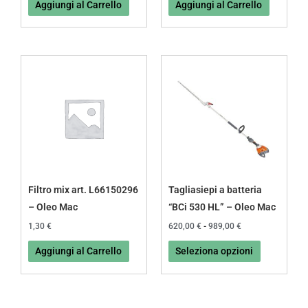
Aggiungi al Carrello
Aggiungi al Carrello
Fascia
Questo
di
prodotto
prezzo:
da
ha
620,00 €
più
a
989,00 €
varianti.
Le
opzioni
possono
Filtro mix art. L66150296
Tagliasiepi a batteria
essere
– Oleo Mac
“BCi 530 HL” – Oleo Mac
scelte
1,30
€
620,00
€
-
989,00
€
nella
Aggiungi al Carrello
Seleziona opzioni
pagina
del
prodotto