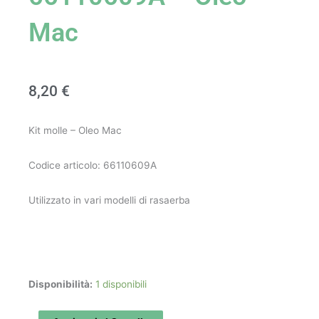
Mac
8,20
€
Kit molle – Oleo Mac
Codice articolo: 66110609A
Utilizzato in vari modelli di rasaerba
Kit
Disponibilità:
1 disponibili
molle
art.