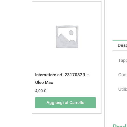
Desc
Tap
Codi
Interruttore art. 2317032R –
Oleo Mac
Util
4,00
€
Aggiungi al Carrello