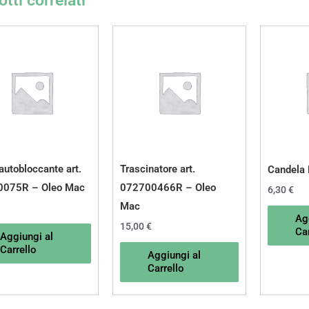
tti correlati
autobloccante art.
Trascinatore art.
Candela
0075R – Oleo Mac
072700466R – Oleo
6,30
€
Mac
Ag
15,00
€
Car
Aggiungi al
Carrello
Aggiungi al
Carrello