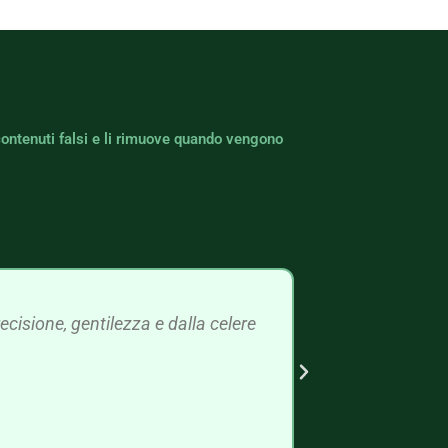
contenuti falsi e li rimuove quando vengono
cisione, gentilezza e dalla celere