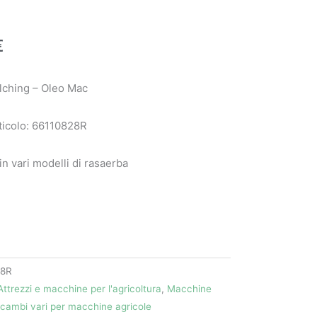
€
ching – Oleo Mac
ticolo: 66110828R
 in vari modelli di rasaerba
28R
Attrezzi e macchine per l'agricoltura
,
Macchine
icambi vari per macchine agricole