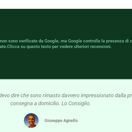
 non sono verificate da Google, ma Google controlla la presenza di 
icate.Clicca su questo testo per vedere ulteriori recensioni.
devo dire che sono rimasto davvero impressionato dalla pre
consegna a domicilio. Lo Consiglio.
Giuseppe Agnello