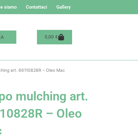
e siamo
Contattaci
Gallery
Carrello
0,00
€
hing art. 66110828R – Oleo Mac
po mulching art.
10828R – Oleo
c