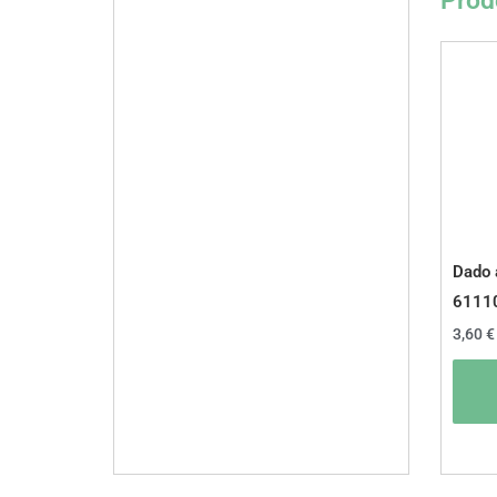
Prodo
Dado 
6111
3,60
€