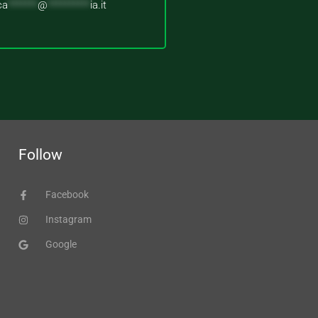
ca
*******
@
**********
ia.it
Follow
Facebook
Instagram
Google