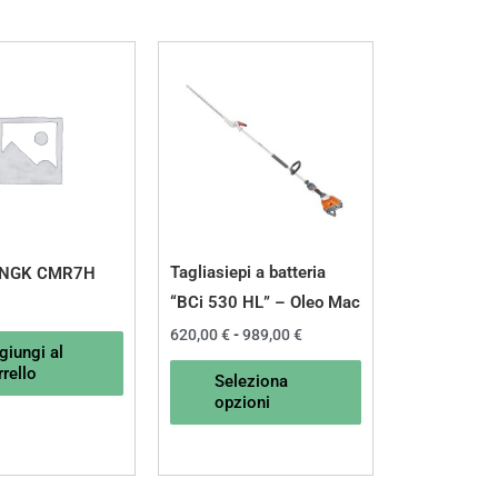
Fascia
Questo
di
prodotto
prezzo:
da
ha
620,00 €
a
più
989,00 €
varianti.
Le
opzioni
possono
Tagliasiepi a batteria
 NGK CMR7H
essere
“BCi 530 HL” – Oleo Mac
scelte
620,00
€
-
989,00
€
giungi al
nella
rello
Seleziona
pagina
opzioni
del
prodotto