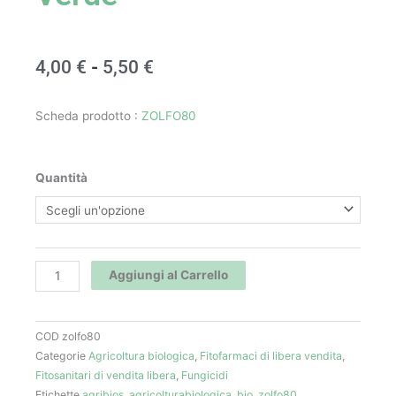
Fascia
4,00
€
-
5,50
€
di
Scheda prodotto :
ZOLFO80
prezzo:
da
Zolfo
Quantità
4,00 €
80
-
a
Il
5,50 €
Paese
Aggiungi al Carrello
Verde
quantità
COD
zolfo80
Categorie
Agricoltura biologica
,
Fitofarmaci di libera vendita
,
Fitosanitari di vendita libera
,
Fungicidi
Etichette
agribios
,
agricolturabiologica
,
bio
,
zolfo80
,