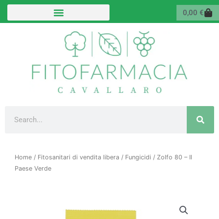
Vai
Carr
0,00
€
al
contenuto
Cerca
Home
/
Fitosanitari di vendita libera
/
Fungicidi
/ Zolfo 80 – Il
Paese Verde