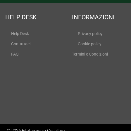
HELP DESK
INFORMAZIONI
Help Desk
Privacy policy
Contattaci
Cookie policy
FAQ
Termini e Condizioni
© 2026 Fitofarmacia Cavallaro