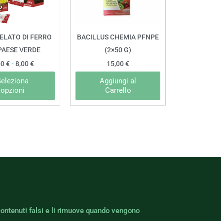
Le
opzioni
possono
ELATO DI FERRO
BACILLUS CHEMIA PFNPE
essere
 PAESE VERDE
(2×50 G)
scelte
00
€
-
8,00
€
15,00
€
nella
Seleziona
Aggiungi al
pagina
opzioni
Carrello
del
prodotto
contenuti falsi e li rimuove quando vengono