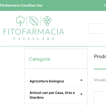
Vai
Fitofarmacia Cavallaro Snc
al
contenuto
Prodo
Categorie
Visuali
^
Agricoltura biologica
Articoli vari per Casa, Orto e
^
Giardino