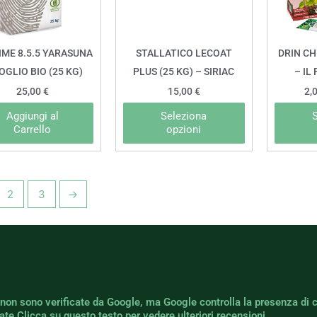
Le
opzioni
possono
ME 8.5.5 YARASUNA
STALLATICO LECOAT
DRIN CH
essere
OGLIO BIO (25 KG)
PLUS (25 KG) – SIRIAC
– IL
scelte
25,00
€
15,00
€
2,
nella
Aggiungi al
Seleziona
pagina
Carrello
opzioni
del
prodotto
2
3
→
 non sono verificate da Google, ma Google controlla la presenza di 
icate.Clicca su questo testo per vedere ulteriori recensioni.