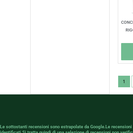
CONCI
RIG
1
Le sottostanti recensioni sono estrapolate da Google.Le recensioni
identificati.Si tratta quindi di una selezione di recensioni non verif