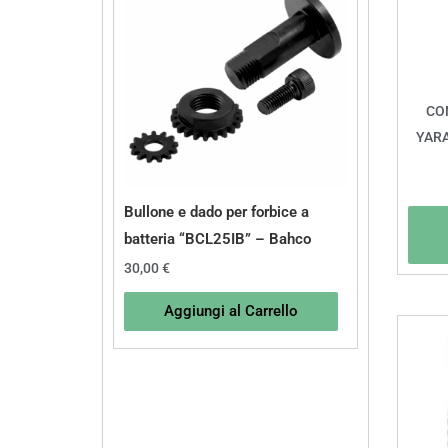
CO
YARA
Bullone e dado per forbice a
batteria “BCL25IB” – Bahco
30,00
€
Aggiungi al Carrello