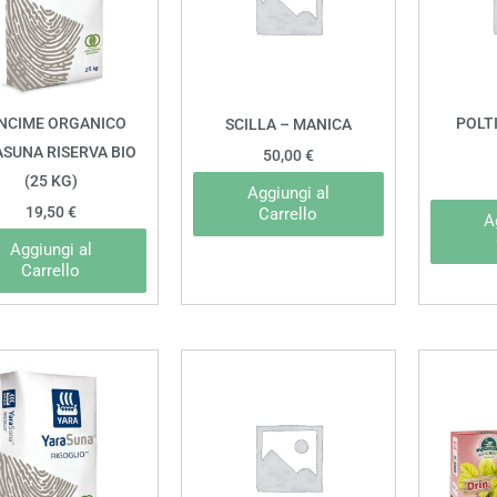
NCIME ORGANICO
POLTI
SCILLA – MANICA
SUNA RISERVA BIO
50,00
€
(25 KG)
Aggiungi al
19,50
€
Carrello
A
Aggiungi al
Carrello
Questo
prodotto
ha
più
varianti.