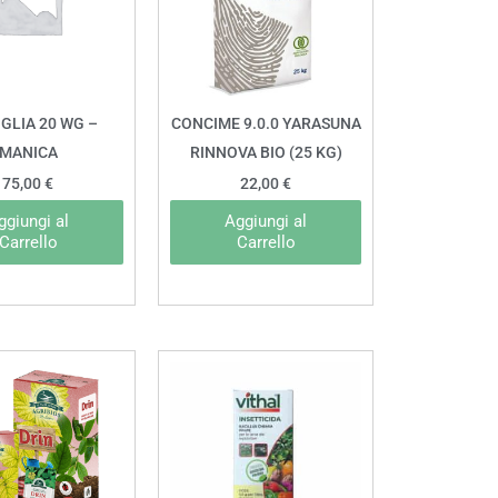
GLIA 20 WG –
CONCIME 9.0.0 YARASUNA
MANICA
RINNOVA BIO (25 KG)
75,00
€
22,00
€
ggiungi al
Aggiungi al
Carrello
Carrello
Fascia
Questo
di
prodotto
prezzo:
da
ha
2,00 €
a
più
8,00 €
varianti.