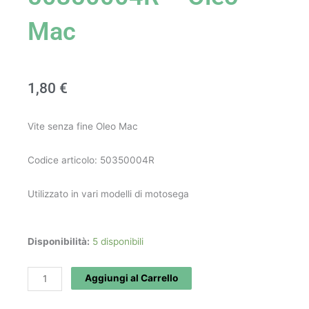
Mac
1,80
€
Vite senza fine Oleo Mac
Codice articolo: 50350004R
Utilizzato in vari modelli di motosega
Vite
Disponibilità:
5 disponibili
senza
fine
Aggiungi al Carrello
art.