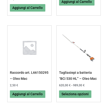
Aggiungi al Carrello
Aggiungi al Carrello
Fascia
Questo
di
prodotto
prezzo:
da
ha
620,00 €
più
a
989,00 €
varianti.
Le
opzioni
possono
Raccordo art. L66150295
Tagliasiepi a batteria
essere
– Oleo Mac
“BCi 530 HL” – Oleo Mac
scelte
2,50
€
620,00
€
-
989,00
€
nella
Aggiungi al Carrello
Seleziona opzioni
pagina
del
prodotto