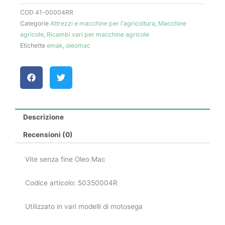
50350004R
COD
41-00004RR
-
Categorie
Attrezzi e macchine per l'agricoltura
,
Macchine
Oleo
agricole
,
Ricambi vari per macchine agricole
Mac
Etichette
emak
,
oleomac
quantità
Descrizione
Recensioni (0)
Vite senza fine Oleo Mac
Codice articolo: 50350004R
Utilizzato in vari modelli di motosega