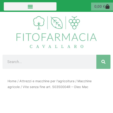
Vai
Carr
0,00
€
al
contenuto
Cerca
Home
/
Attrezzi e macchine per l'agricoltura
/
Macchine
agricole
/ Vite senza fine art. 50350004R – Oleo Mac