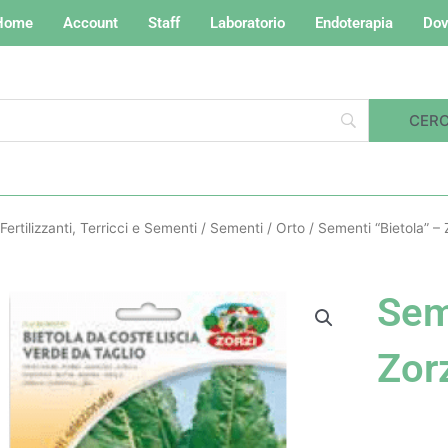
Home
Account
Staff
Laboratorio
Endoterapia
Dov
Fertilizzanti, Terricci e Sementi
/
Sementi
/
Orto
/ Sementi “Bietola” – 
Sem
Zor