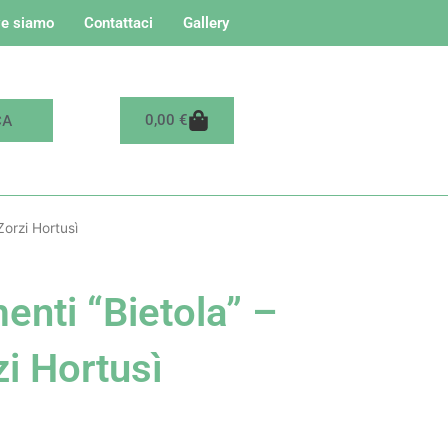
e siamo
Contattaci
Gallery
Carrello
0,00
€
Zorzi Hortusì
enti “Bietola” –
zi Hortusì