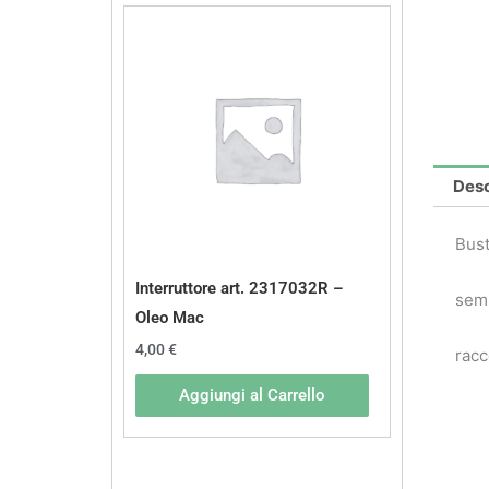
Desc
Bust
Interruttore art. 2317032R –
semi
Oleo Mac
4,00
€
racc
Aggiungi al Carrello