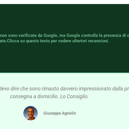
 non sono verificate da Google, ma Google controlla la presenza di 
icate.Clicca su questo testo per vedere ulteriori recensioni.
devo dire che sono rimasto davvero impressionato dalla pre
consegna a domicilio. Lo Consiglio.
Giuseppe Agnello