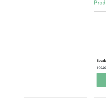
Prodo
Escal
100,0