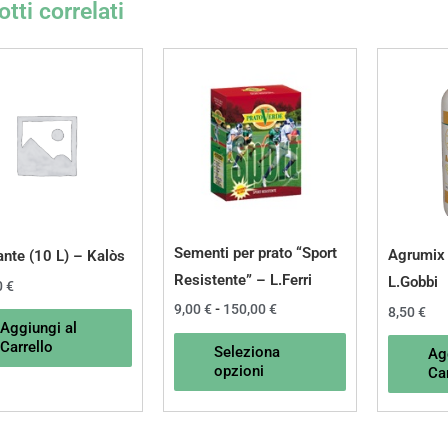
tti correlati
Fascia
Questo
di
prodotto
prezzo:
da
ha
9,00 €
a
più
150,00 €
varianti.
Le
opzioni
possono
Sementi per prato “Sport
Agrumix 
ante (10 L) – Kalòs
essere
Resistente” – L.Ferri
L.Gobbi
0
€
scelte
9,00
€
-
150,00
€
8,50
€
Aggiungi al
nella
Carrello
Seleziona
Ag
pagina
opzioni
Car
del
prodotto