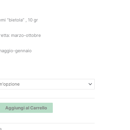
mi “bietola” , 10 gr
retta: marzo-ottobre
 maggio-gennaio
Aggiungi al Carrello
a