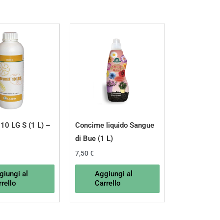
10 LG S (1 L) –
Concime liquido Sangue
di Bue (1 L)
7,50
€
giungi al
Aggiungi al
rello
Carrello