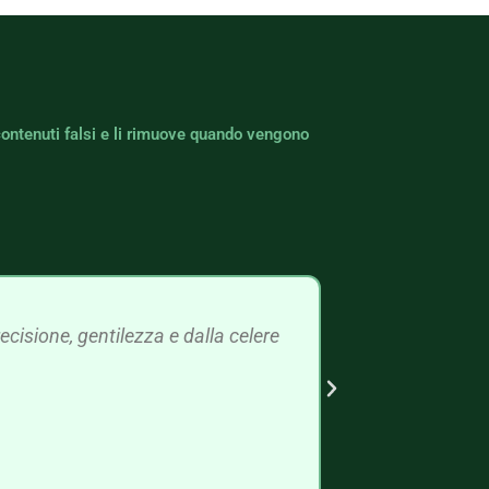
contenuti falsi e li rimuove quando vengono
cisione, gentilezza e dalla celere