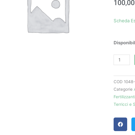
100,0
Scheda Es
Escalante
Disponibil
(10
L)
-
Kalòs
COD
1048
quantità
Categorie
Fertilizzant
Terricci e 