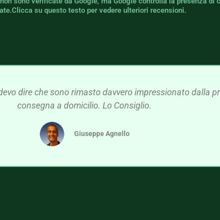
 non sono verificate da Google, ma Google controlla la presenza di 
icate.Clicca su questo testo per vedere ulteriori recensioni.
devo dire che sono rimasto davvero impressionato dalla pre
consegna a domicilio. Lo Consiglio.
Giuseppe Agnello