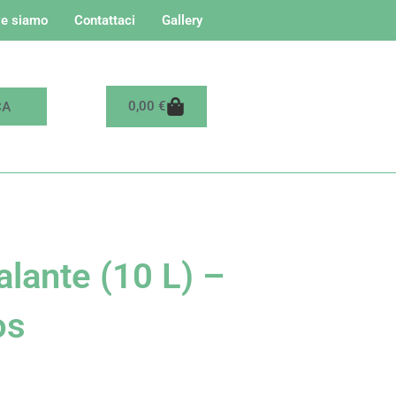
e siamo
Contattaci
Gallery
Carrello
0,00
€
alante (10 L) –
òs