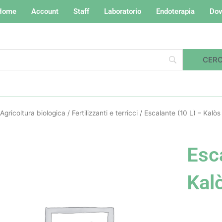
Home
Account
Staff
Laboratorio
Endoterapia
Dov
Agricoltura biologica
/
Fertilizzanti e terricci
/ Escalante (10 L) – Kalòs
Esc
Kal