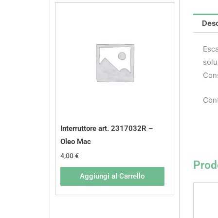
Desc
Esca
solu
Cons
Conf
Interruttore art. 2317032R –
Oleo Mac
4,00
€
Prodo
Aggiungi al Carrello