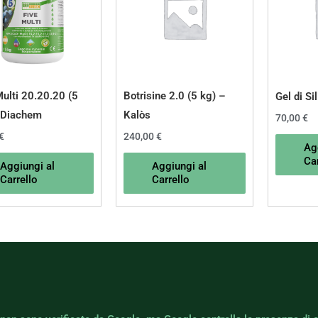
Multi 20.20.20 (5
Botrisine 2.0 (5 kg) –
Gel di Si
 Diachem
Kalòs
70,00
€
€
240,00
€
Ag
Car
Aggiungi al
Aggiungi al
Carrello
Carrello