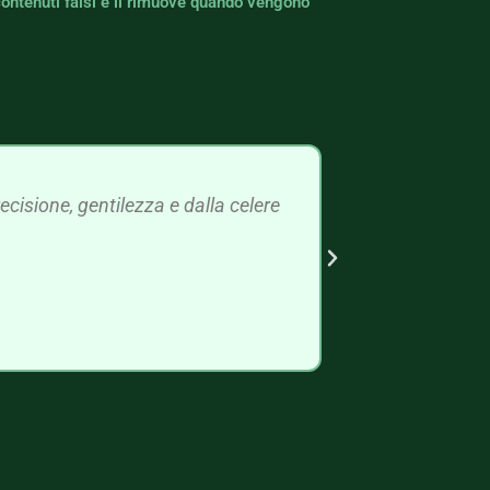
contenuti falsi e li rimuove quando vengono
cisione, gentilezza e dalla celere