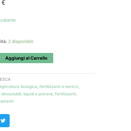
0
€
calante
ità:
2 disponibili
Aggiungi al Carrello
-ESCA
Agricoltura biologica
,
Fertilizzanti e terricci
,
i idrosolubili, liquidi e polvere
,
Fertilizzanti,
Sementi