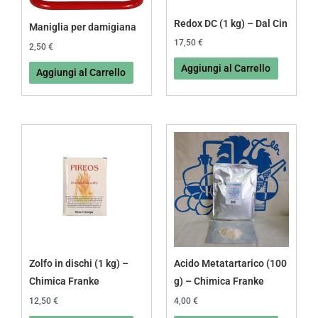
Redox DC (1 kg) – Dal Cin
Maniglia per damigiana
17,50
€
2,50
€
Aggiungi al Carrello
Aggiungi al Carrello
Zolfo in dischi (1 kg) –
Acido Metatartarico (100
Chimica Franke
g) – Chimica Franke
12,50
€
4,00
€