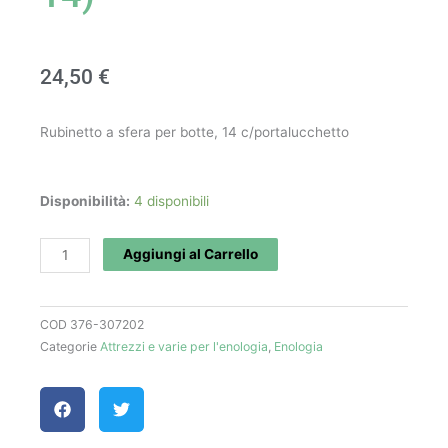
24,50
€
Rubinetto a sfera per botte, 14 c/portalucchetto
Rubinetto
Disponibilità:
4 disponibili
sfera
(mm
Aggiungi al Carrello
14)
quantità
COD
376-307202
Categorie
Attrezzi e varie per l'enologia
,
Enologia