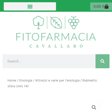
Vai
Carr
0,00
€
al
contenuto
Cerca
Home
/
Enologia
/
Attrezzi e varie per l'enologia
/ Rubinetto
sfera (mm 14)