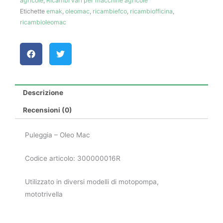
agricole
,
Ricambi vari per macchine agricole
Etichette
emak
,
oleomac
,
ricambiefco
,
ricambiofficina
,
ricambioleomac
Descrizione
Recensioni (0)
Puleggia – Oleo Mac
Codice articolo: 300000016R
Utilizzato in diversi modelli di motopompa,
mototrivella