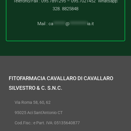
Telefono/Fax : 095.7891295 – 095.7021452 Whatsapp:
328. 8825848
Mail :
ca
*******
@
**********
ia.it
FITOFARMACIA CAVALLARO DI CAVALLARO
SILVESTRO & C. S.N.C.
Via Roma 58, 60, 62
95025 Aci Sant'Antonio CT
Cod.Fisc.: e Part. IVA: 05135640877