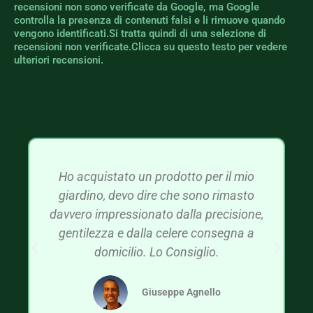
recensioni non sono verificate da Google, ma Google
controlla la presenza di contenuti falsi e li rimuove quando
vengono identificati.Si tratta quindi di una selezione di
recensioni non verificate.Clicca su questo testo per vedere
ulteriori recensioni.
Ho acquistato un prodotto per il mio
giardino, devo dire che sono rimasto
davvero impressionato dalla precisione,
gentilezza e dalla celere consegna a
domicilio. Lo Consiglio.
Giuseppe Agnello