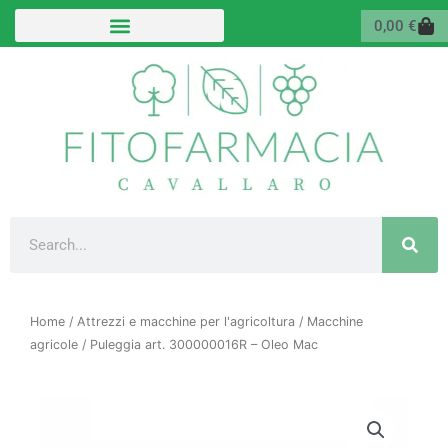
Vai
Carr
0,00
€
al
contenuto
Cerca
Home
/
Attrezzi e macchine per l'agricoltura
/
Macchine
agricole
/ Puleggia art. 300000016R – Oleo Mac