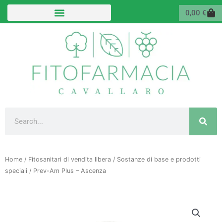
Vai
Carr
0,00
€
al
contenuto
Cerca
Home
/
Fitosanitari di vendita libera
/
Sostanze di base e prodotti
speciali
/ Prev-Am Plus – Ascenza