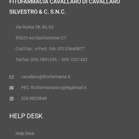
FITOFARMACIA CAVALLARO DI CAVALLARO
SILVESTRO & C. S.N.C.
Via Roma 58, 60, 62
95025 Aci Sant'Antonio CT
Cod.Fisc.: e Part. IVA: 05135640877
Tel/fax: 095.7891295 – 095.7021452
cavallaro@fitofarmacia.it
PEC: fitofarmaciasnc@legalmail.it
328 8825848
HELP DESK
Help Desk