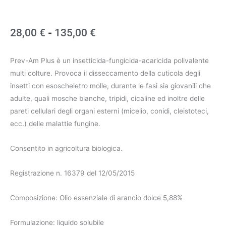
Fascia
28,00
€
-
135,00
€
di
Prev-Am Plus è un insetticida-fungicida-acaricida polivalente
prezzo:
multi colture. Provoca il disseccamento della cuticola degli
insetti con esoscheletro molle, durante le fasi sia giovanili che
da
adulte, quali mosche bianche, tripidi, cicaline ed inoltre delle
28,00 €
pareti cellulari degli organi esterni (micelio, conidi, cleistoteci,
ecc.) delle malattie fungine.
a
135,00 €
Consentito in agricoltura biologica.
Registrazione n. 16379 del 12/05/2015
Composizione: Olio essenziale di arancio dolce 5,88%
Formulazione: liquido solubile