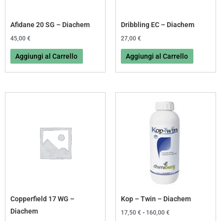
Afidane 20 SG – Diachem
Dribbling EC – Diachem
45,00
€
27,00
€
Aggiungi al Carrello
Aggiungi al Carrello
Fascia
Fascia
Questo
Questo
di
di
prodotto
prodotto
prezzo:
prezzo:
da
da
ha
ha
11,00 €
17,50 €
più
più
a
a
85,00 €
160,00 €
varianti.
varianti.
Le
Le
opzioni
opzioni
possono
possono
essere
essere
Copperfield 17 WG –
Kop – Twin – Diachem
scelte
scelte
Diachem
17,50
€
-
160,00
€