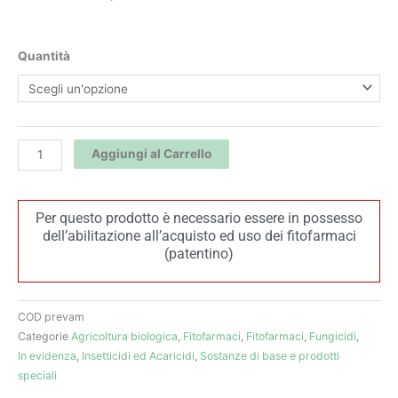
Prev-
Quantità
Am
Plus
-
Ascenza
Aggiungi al Carrello
quantità
Per questo prodotto è necessario essere in possesso
dell’abilitazione all’acquisto ed uso dei fitofarmaci
(patentino)
COD
prevam
Categorie
Agricoltura biologica
,
Fitofarmaci
,
Fitofarmaci
,
Fungicidi
,
In evidenza
,
Insetticidi ed Acaricidi
,
Sostanze di base e prodotti
speciali