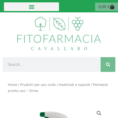
Vai
Carr
0,00
€
al
contenuto
Cerca
Home
/
Prodotti per uso civile
/
Insetticidi e topicidi
/ Permecid
pronto uso – Orma