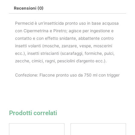
Recensioni (0)
Permecid è un’insetticida pronto uso in base acquosa
con Cipermetrina e Piretro; agisce per ingestione e
contatto e con effetto snidante, abbattente contro
insetti volanti (mosche, zanzare, vespe, moscerini
ecc.), insetti striscianti (scarafaggi, formiche, pulci,
zecche, cimici, ragni, pesciolini d’argento ecc.).
Confezione: Flacone pronto uso da 750 ml con trigger
Prodotti correlati
Fascia
Fascia
Questo
Questo
di
di
prodotto
prodotto