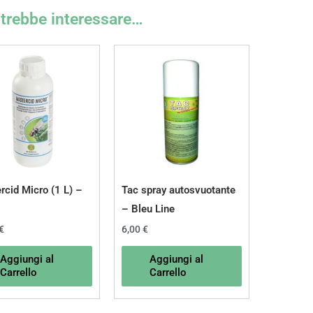
otrebbe interessare…
rcid Micro (1 L) –
Tac spray autosvuotante
– Bleu Line
€
6,00
€
Aggiungi al
Aggiungi al
Carrello
Carrello