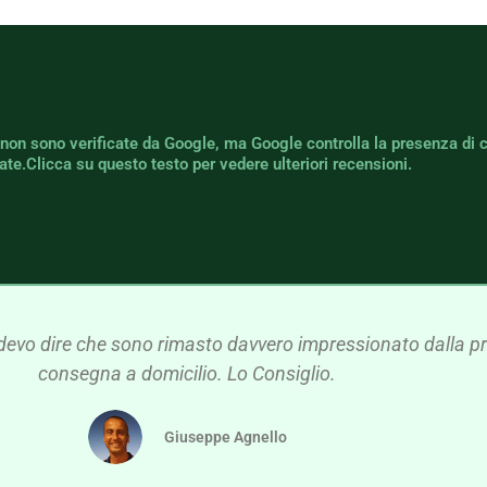
 non sono verificate da Google, ma Google controlla la presenza di 
icate.Clicca su questo testo per vedere ulteriori recensioni.
devo dire che sono rimasto davvero impressionato dalla pre
consegna a domicilio. Lo Consiglio.
Giuseppe Agnello