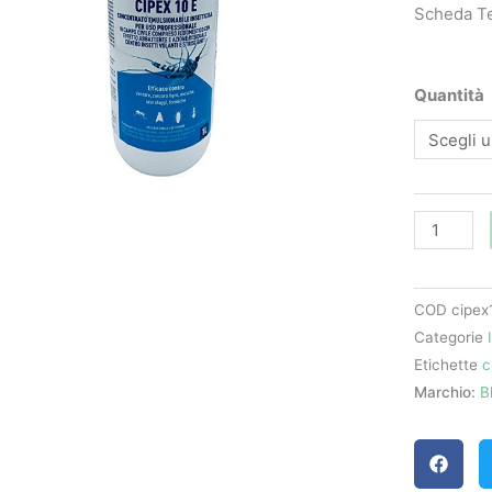
Scheda T
Cipex
Quantità
10E
-
Bleu
Line
quantità
COD
cipex
Categorie
Etichette
c
Marchio:
B