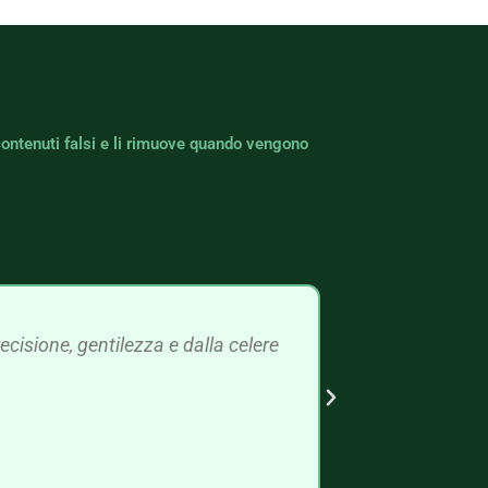
contenuti falsi e li rimuove quando vengono
cisione, gentilezza e dalla celere