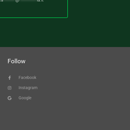
ca
*******
@
**********
ia.it
Follow
Facebook
Instagram
Google