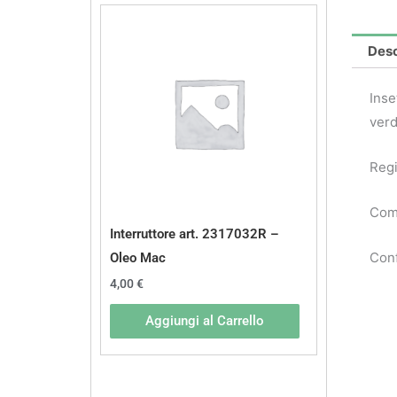
Desc
Inse
verd
Regi
Comp
Interruttore art. 2317032R –
Conf
Oleo Mac
4,00
€
Aggiungi al Carrello