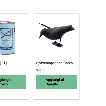
(1 L)
Spaventapasseri Corvo
9,00
€
giungi al
Aggiungi al
rello
Carrello