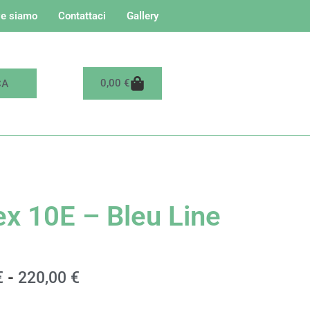
e siamo
Contattaci
Gallery
Carrello
0,00
€
ex 10E – Bleu Line
Fascia
€
-
220,00
€
di