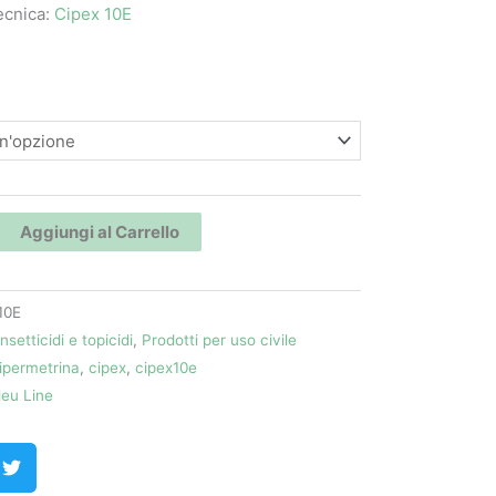
ecnica:
Cipex 10E
prezzo:
da
12,50 €
a
220,00 €
Aggiungi al Carrello
10E
Insetticidi e topicidi
,
Prodotti per uso civile
ipermetrina
,
cipex
,
cipex10e
leu Line