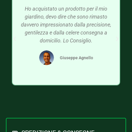
Ho acquistato un prodotto per il mio
giardino, devo dire che sono rimasto
davvero impressionato dalla precisione,
gentilezza e dalla celere consegna a
domicilio. Lo Consiglio.
Giuseppe Agnello