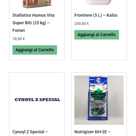
Stallatico Humus Vita
Frontiere (5 L) – Kalòs
Super BIO (25 kg) –
230,00
€
Fomet
Aggiungi al Carrello
10,00
€
Aggiungi al Carrello
Fascia
Fascia
Questo
Questo
di
di
prodotto
prodotto
prezzo:
prezzo:
da
da
ha
ha
13,00 €
9,00 €
più
più
a
a
140,00 €
18,50 €
varianti.
varianti.
Le
Le
opzioni
opzioni
possono
possono
Cynoyl Z Special –
Nutrigizer 60+2E –