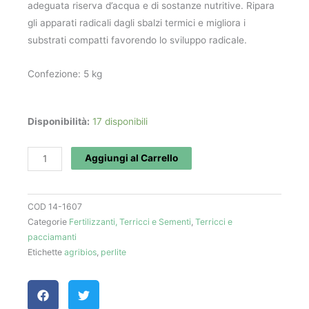
adeguata riserva d’acqua e di sostanze nutritive. Ripara
gli apparati radicali dagli sbalzi termici e migliora i
substrati compatti favorendo lo sviluppo radicale.
Confezione: 5 kg
Perlite
Disponibilità:
17 disponibili
(5
L)
Aggiungi al Carrello
-
Il
COD
14-1607
Paese
Categorie
Fertilizzanti, Terricci e Sementi
,
Terricci e
Verde
pacciamanti
quantità
Etichette
agribios
,
perlite