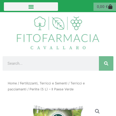
Vai
Carr
0,00
€
al
contenuto
Cerca
Home
/
Fertilizzanti, Terricci e Sementi
/
Terricci e
pacciamanti
/ Perlite (5 L) – Il Paese Verde