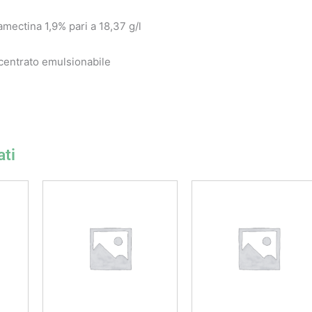
ectina 1,9% pari a 18,37 g/l
centrato emulsionabile
ati
Fascia
di
prezzo:
da
11,00 €
a
85,00 €