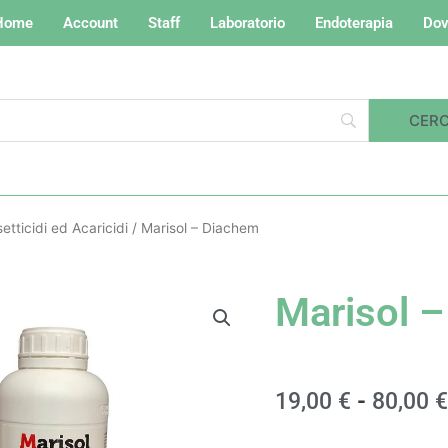
Home
Account
Staff
Laboratorio
Endoterapia
Dov
setticidi ed Acaricidi
/ Marisol – Diachem
Marisol 
19,00
€
-
80,00
€