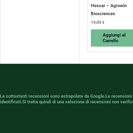
Hexsar – Agrowin
Biosciences
19,00
€
Aggiungi al
Carrello
Le sottostanti recensioni sono estrapolate da Google.Le recensioni
identificati.Si tratta quindi di una selezione di recensioni non verif