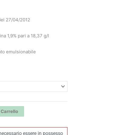
prezzo:
del 27/04/2012
da
19,00 €
a 1,9% pari a 18,37 g/l
a
to emulsionabile
80,00 €
 Carrello
necessario essere in possesso