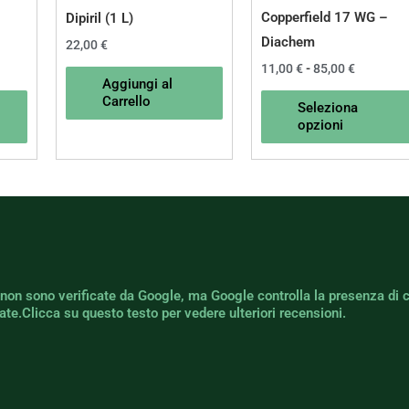
Copperfield 17 WG –
Dipiril (1 L)
Diachem
22,00
€
11,00
€
-
85,00
€
Aggiungi al
Carrello
Seleziona
opzioni
 non sono verificate da Google, ma Google controlla la presenza di 
icate.Clicca su questo testo per vedere ulteriori recensioni.