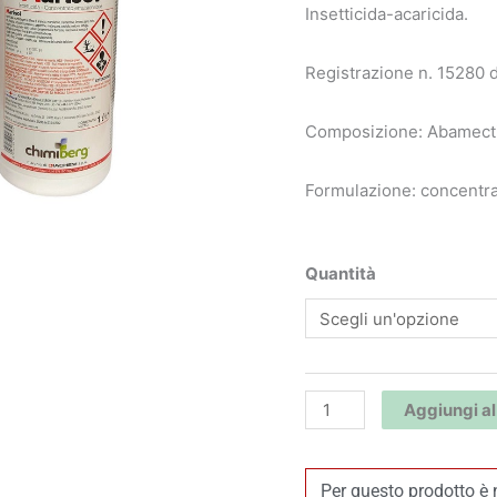
Insetticida-acaricida.
Registrazione n. 15280 
Composizione: Abamectin
Formulazione: concentra
Marisol
Quantità
-
Diachem
quantità
Aggiungi al
Per questo prodotto è 