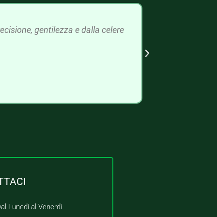
cisione, gentilezza e dalla celere
TTACI
al Lunedì al Venerdì