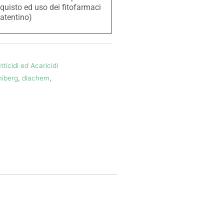
acquisto ed uso dei fitofarmaci
patentino)
tticidi ed Acaricidi
miberg
,
diachem
,