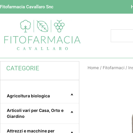
Vai
Fitofarmacia Cavallaro Snc
al
contenuto
CATEGORIE
Home
/
Fitofarmaci
/
In
^
Agricoltura biologica
Articoli vari per Casa, Orto e
^
Giardino
Attrezzi e macchine per