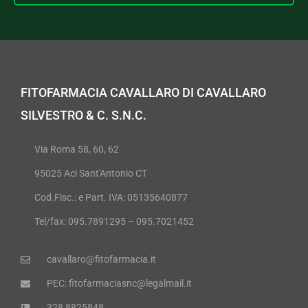
FITOFARMACIA CAVALLARO DI CAVALLARO
SILVESTRO & C. S.N.C.
Via Roma 58, 60, 62
95025 Aci Sant'Antonio CT
Cod.Fisc.: e Part. IVA: 05135640877
Tel/fax: 095.7891295 – 095.7021452
cavallaro@fitofarmacia.it
PEC: fitofarmaciasnc@legalmail.it
328 8825848