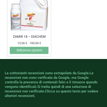
da
ha
15,00 €
più
a
100,00 €
varianti.
Le
opzioni
possono
ZAMIR 18 – DIACHEM
essere
15,00
€
-
100,00
€
scelte
Seleziona opzioni
nella
pagina
del
prodotto
Le sottostanti recensioni sono estrapolate da Google.Le
recensioni non sono verificate da Google, ma Google
controlla la presenza di contenuti falsi e li rimuove quando
vengono identificati.Si tratta quindi di una selezione di
recensioni non verificate.Clicca su questo testo per vedere
ulteriori recensioni.