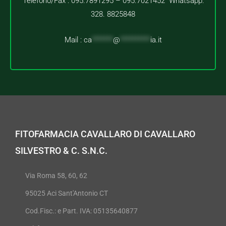
Telefono/Fax : 095.7891295 – 095.7021452 Whatsapp:
328. 8825848
Mail :
ca
*******
@
**********
ia.it
FITOFARMACIA CAVALLARO DI CAVALLARO
SILVESTRO & C. S.N.C.
Via Roma 58, 60, 62
95025 Aci Sant'Antonio CT
Cod.Fisc.: e Part. IVA: 05135640877