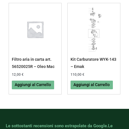
Filtro aria in carta art.
Kit Carburatore WYK-143
56520025R – Oleo Mac
– Emak
12,00
€
110,00
€
Aggiungi al Carrello
Aggiungi al Carrello
Le sottostanti recensioni sono estrapolate da Google.Le