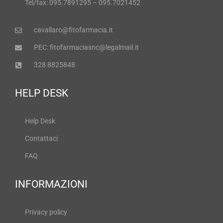
Tel/fax: 095.7891295 – 095.7021452
cavallaro@fitofarmacia.it
PEC: fitofarmaciasnc@legalmail.it
328 8825848
HELP DESK
Help Desk
Contattaci
FAQ
INFORMAZIONI
Privacy policy