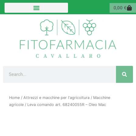
Vai
Carr
0,00
€
al
contenuto
Cerca
Home
/
Attrezzi e macchine per l'agricoltura
/
Macchine
agricole
/ Leva comando art. 68240055R – Oleo Mac