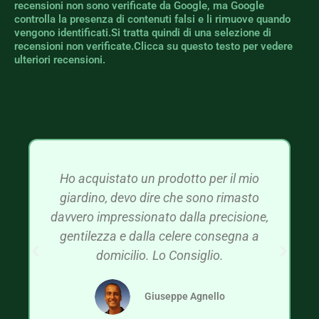
recensioni non sono verificate da Google, ma Google
controlla la presenza di contenuti falsi e li rimuove quando
vengono identificati.Si tratta quindi di una selezione di
recensioni non verificate.Clicca su questo testo per vedere
ulteriori recensioni.
Ho acquistato un prodotto per il mio
giardino, devo dire che sono rimasto
davvero impressionato dalla precisione,
gentilezza e dalla celere consegna a
domicilio. Lo Consiglio.
Giuseppe Agnello