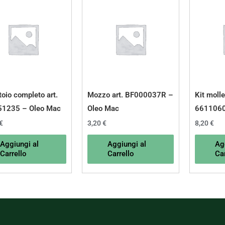
toio completo art.
Mozzo art. BF000037R –
Kit molle
51235 – Oleo Mac
Oleo Mac
6611060
€
3,20
€
8,20
€
Aggiungi al
Aggiungi al
Ag
Carrello
Carrello
Car