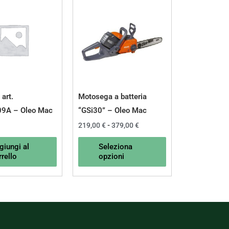
di
prodotto
prezzo:
da
ha
219,00 €
a
più
379,00 €
varianti.
Le
opzioni
possono
 art.
Motosega a batteria
essere
9A – Oleo Mac
“GSi30” – Oleo Mac
scelte
219,00
€
-
379,00
€
nella
giungi al
Seleziona
pagina
rello
opzioni
del
prodotto