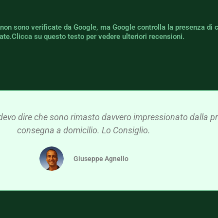
 non sono verificate da Google, ma Google controlla la presenza di 
icate.Clicca su questo testo per vedere ulteriori recensioni.
devo dire che sono rimasto davvero impressionato dalla pre
consegna a domicilio. Lo Consiglio.
Giuseppe Agnello