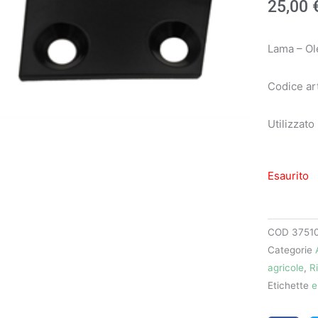
25,00
Lama – Ol
Codice ar
Utilizzato
Esaurito
COD
3751
Categorie
agricole
,
R
Etichette
e