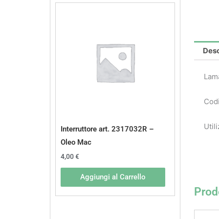
Desc
Lam
Codi
Util
Interruttore art. 2317032R –
Oleo Mac
4,00
€
Aggiungi al Carrello
Prodo