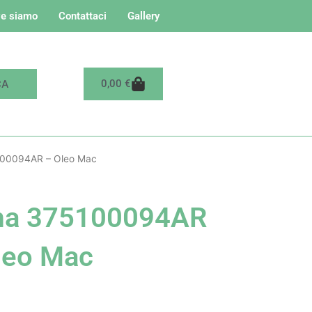
e siamo
Contattaci
Gallery
Carrello
0,00
€
00094AR – Oleo Mac
a 375100094AR
leo Mac