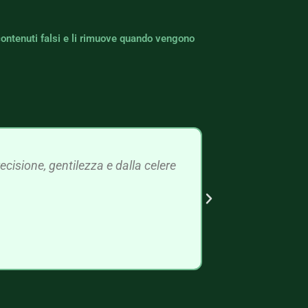
contenuti falsi e li rimuove quando vengono
cisione, gentilezza e dalla celere