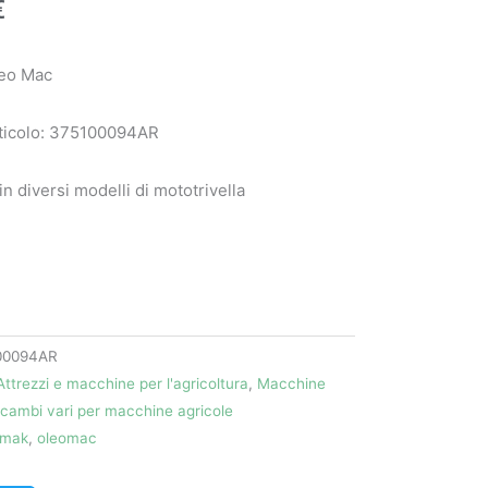
€
eo Mac
ticolo: 375100094AR
 in diversi modelli di mototrivella
00094AR
Attrezzi e macchine per l'agricoltura
,
Macchine
icambi vari per macchine agricole
mak
,
oleomac