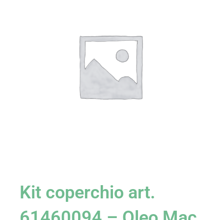
Kit coperchio art.
61460094 – Oleo Mac