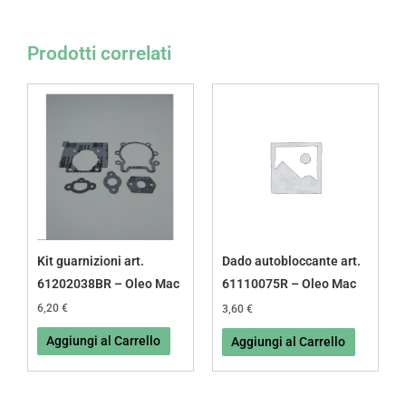
Prodotti correlati
Kit guarnizioni art.
Dado autobloccante art.
61202038BR – Oleo Mac
61110075R – Oleo Mac
6,20
€
3,60
€
Aggiungi al Carrello
Aggiungi al Carrello