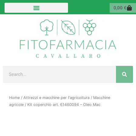
Vai
Carr
0,00
€
al
contenuto
Cerca
Home
/
Attrezzi e macchine per l'agricoltura
/
Macchine
agricole
/ Kit coperchio art. 61460094 – Oleo Mac