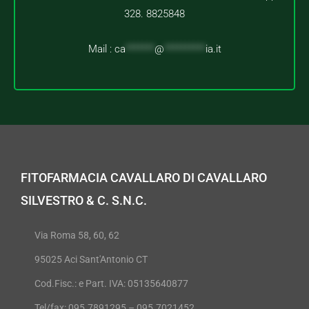
328. 8825848
Mail :
ca
*******
@
**********
ia.it
FITOFARMACIA CAVALLARO DI CAVALLARO
SILVESTRO & C. S.N.C.
Via Roma 58, 60, 62
95025 Aci Sant'Antonio CT
Cod.Fisc.: e Part. IVA: 05135640877
Tel/fax: 095.7891295 – 095.7021452