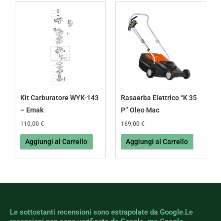
Kit Carburatore WYK-143
Rasaerba Elettrico “K 35
– Emak
P” Oleo Mac
110,00
€
169,00
€
Aggiungi al Carrello
Aggiungi al Carrello
Le sottostanti recensioni sono estrapolate da Google.Le