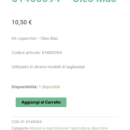
10,50
€
Kit coperchio – Oleo Mac
Codice articolo: 61460094
Utilizzato in diversi modelli di tagliasiepi
Kit
Disponibilità:
1 disponibili
coperchio
art.
Aggiungi al Carrello
61460094
-
COD
41-6146094
Oleo
Categorie
Attrezzi e macchine per l'agricoltura
,
Macchine
Mac