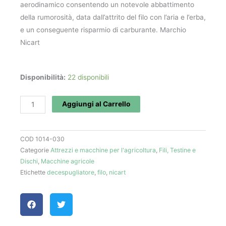
aerodinamico consentendo un notevole abbattimento
della rumorosità, data dall’attrito del filo con l’aria e l’erba,
e un conseguente risparmio di carburante. Marchio
Nicart
Filo
Disponibilità:
22 disponibili
per
decespugliatore
Aggiungi al Carrello
elica
Elifly
COD
1014-030
(Ø
Categorie
Attrezzi e macchine per l'agricoltura
,
Fili, Testine e
3-
Dischi
,
Macchine agricole
36,5
Etichette
decespugliatore
,
filo
,
nicart
m)
-
Nicart
quantità