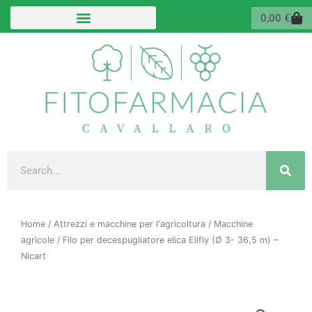
Vai
Carr
0,00
€
al
contenuto
Cerca
Home
/
Attrezzi e macchine per l'agricoltura
/
Macchine
agricole
/ Filo per decespugliatore elica Elifly (Ø 3- 36,5 m) –
Nicart