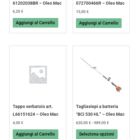
61202038BR – Oleo Mac
072700466R – Oleo Mac
6,20
€
15,00
€
Aggiungi al Carrello
Aggiungi al Carrello
Fascia
Questo
di
prodotto
prezzo:
da
ha
620,00 €
più
a
989,00 €
varianti.
Le
opzioni
possono
Tappo serbatoio art.
Tagliasiepi a batteria
essere
L66151624 – Oleo Mac
“BCi 530 HL” – Oleo Mac
scelte
4,00
€
620,00
€
-
989,00
€
nella
Aggiungi al Carrello
Seleziona opzioni
pagina