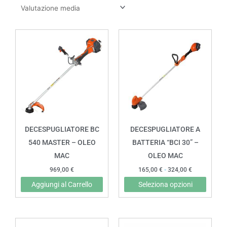
Fascia
Quest
di
prodot
prezzo:
da
ha
165,00 €
più
a
324,00 €
variant
Le
opzion
posso
DECESPUGLIATORE BC
DECESPUGLIATORE A
esser
540 MASTER – OLEO
BATTERIA “BCI 30” –
scelte
MAC
OLEO MAC
nella
969,00
€
165,00
€
-
324,00
€
pagin
Aggiungi al Carrello
Seleziona opzioni
del
prodot