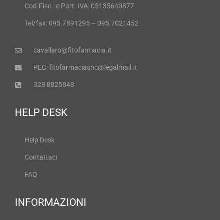
Cod.Fisc.: e Part. IVA: 05135640877
Tel/fax: 095.7891295 – 095.7021452
cavallaro@fitofarmacia.it
PEC: fitofarmaciasnc@legalmail.it
328 8825848
HELP DESK
Help Desk
Contattaci
FAQ
INFORMAZIONI