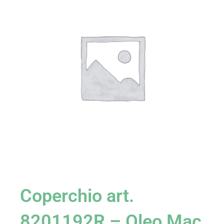
Coperchio art.
8201192R – Oleo Mac