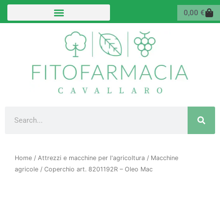
Vai
Carr
0,00
€
al
contenuto
Cerca
Home
/
Attrezzi e macchine per l'agricoltura
/
Macchine
agricole
/ Coperchio art. 8201192R – Oleo Mac