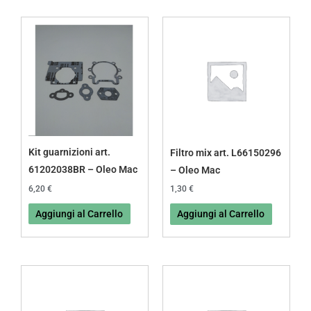
Kit guarnizioni art.
Filtro mix art. L66150296
61202038BR – Oleo Mac
– Oleo Mac
6,20
€
1,30
€
Aggiungi al Carrello
Aggiungi al Carrello