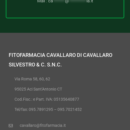
Mail :
ca
*******
@
**********
ia.it
FITOFARMACIA CAVALLARO DI CAVALLARO
SILVESTRO & C. S.N.C.
Via Roma 58, 60, 62
95025 Aci Sant'Antonio CT
Cod.Fisc.: e Part. IVA: 05135640877
Tel/fax: 095.7891295 – 095.7021452
cavallaro@fitofarmacia.it