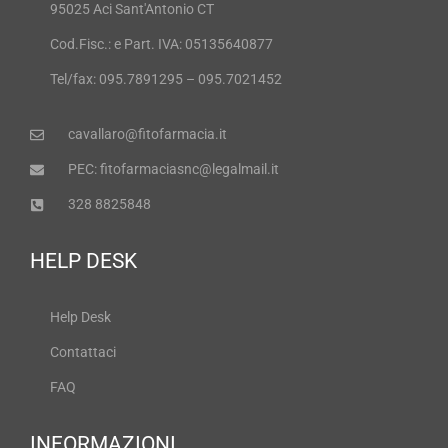
95025 Aci Sant'Antonio CT
Cod.Fisc.: e Part. IVA: 05135640877
Tel/fax: 095.7891295 – 095.7021452
cavallaro@fitofarmacia.it
PEC: fitofarmaciasnc@legalmail.it
328 8825848
HELP DESK
Help Desk
Contattaci
FAQ
INFORMAZIONI