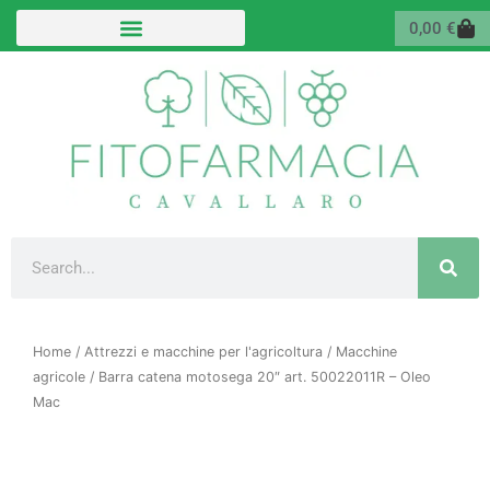
Vai
Carr
0,00
€
al
contenuto
Cerca
Home
/
Attrezzi e macchine per l'agricoltura
/
Macchine
agricole
/ Barra catena motosega 20″ art. 50022011R – Oleo
Mac