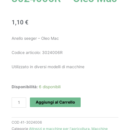
1,10
€
Anello seeger – Oleo Mac
Codice articolo: 3024006R
Utilizzato in diversi modelli di macchine
Anello
Disponibilità:
6 disponibili
seeger
art.
Aggiungi al Carrello
3024006R
-
COD
41-3024006
Oleo
Categorie
Attrezzi e macchine per l'agricoltura
,
Macchine
Mac