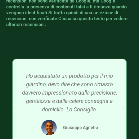
recensioni non sono verificate da Google, ma Google
controlla la presenza di contenuti falsi e li rimuove quando
vengono identificati.Si tratta quindi di una selezione di
recensioni non verificate.Clicca su questo testo per vedere
ulteriori recensioni.
Ho acquistato un prodotto per il mio
giardino, devo dire che sono rimasto
davvero impressionato dalla precisione,
gentilezza e dalla celere consegna a
domicilio. Lo Consiglio.
Giuseppe Agnello