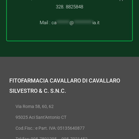
328. 8825848
Mail :
ca
*******
@
**********
ia.it
FITOFARMACIA CAVALLARO DI CAVALLARO
SILVESTRO & C. S.N.C.
Via Roma 58, 60, 62
95025 Aci Sant'Antonio CT
Cod.Fisc.: e Part. IVA: 05135640877
Tel/fax: 095.7891295 – 095.7021452