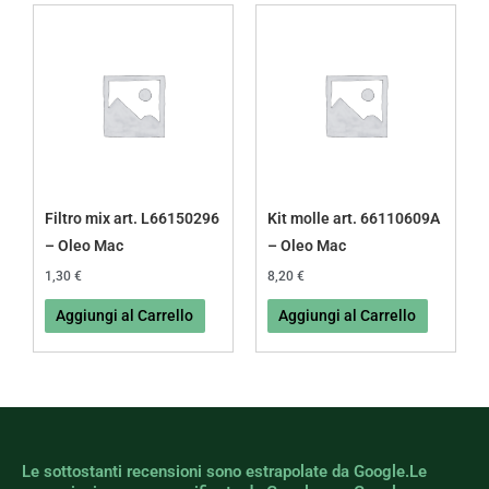
Filtro mix art. L66150296
Kit molle art. 66110609A
– Oleo Mac
– Oleo Mac
1,30
€
8,20
€
Aggiungi al Carrello
Aggiungi al Carrello
Le sottostanti recensioni sono estrapolate da Google.Le