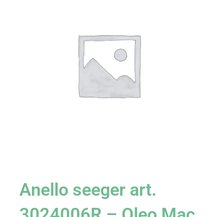
Anello seeger art.
3024006R – Oleo Mac