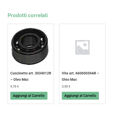
Prodotti correlati
Cuscinetto art. 3034012R
Vite art. 66060039AR –
– Oleo Mac
Oleo Mac
9,70
€
3,50
€
Aggiungi al Carrello
Aggiungi al Carrello