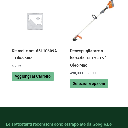
di
prodotto
prezzo:
da
ha
490,00 €
più
a
899,00 €
varianti.
Le
opzioni
possono
Kit molle art. 66110609A
Decespugliatore a
essere
– Oleo Mac
batteria “BCI 530 S” –
scelte
Oleo Mac
8,20
€
nella
490,00
€
-
899,00
€
Aggiungi al Carrello
pagina
Seleziona opzioni
del
prodotto
Le sottostanti recensioni sono estrapolate da Google.Le