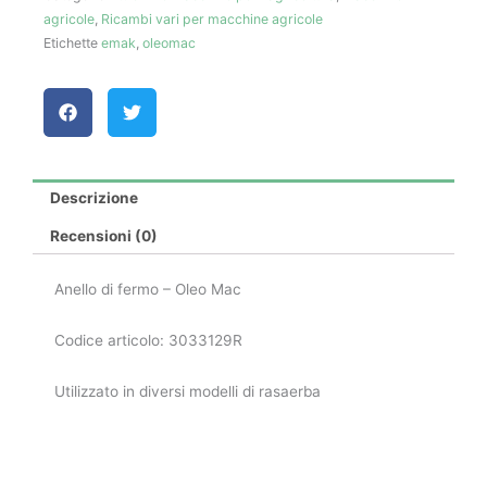
agricole
,
Ricambi vari per macchine agricole
Mac
Etichette
emak
,
oleomac
quantità
Descrizione
Recensioni (0)
Anello di fermo – Oleo Mac
Codice articolo: 3033129R
Utilizzato in diversi modelli di rasaerba