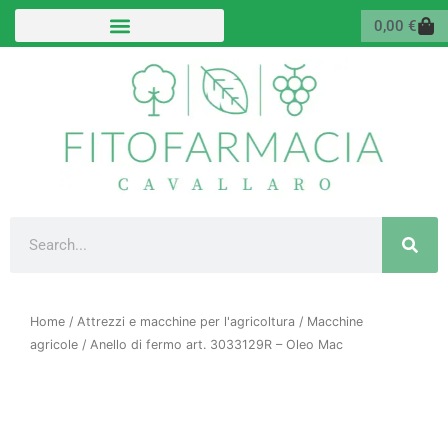
Vai
Carr
0,00
€
al
contenuto
Cerca
Home
/
Attrezzi e macchine per l'agricoltura
/
Macchine
agricole
/ Anello di fermo art. 3033129R – Oleo Mac