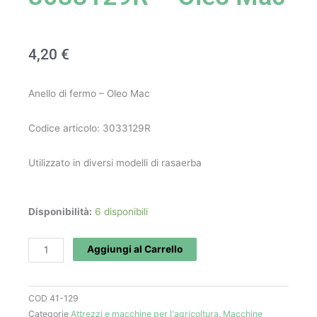
4,20
€
Anello di fermo – Oleo Mac
Codice articolo: 3033129R
Utilizzato in diversi modelli di rasaerba
Anello
Disponibilità:
6 disponibili
di
fermo
Aggiungi al Carrello
art.
3033129R
COD
41-129
-
Categorie
Attrezzi e macchine per l'agricoltura
,
Macchine
Oleo