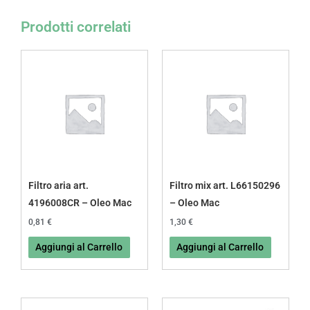
Prodotti correlati
Filtro aria art.
Filtro mix art. L66150296
4196008CR – Oleo Mac
– Oleo Mac
0,81
€
1,30
€
Aggiungi al Carrello
Aggiungi al Carrello
Fascia
Questo