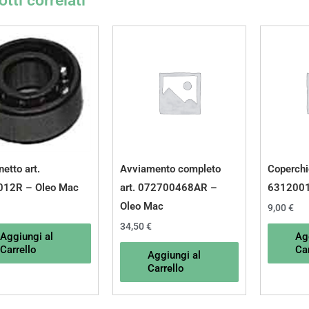
tti correlati
etto art.
Avviamento completo
Coperchio
012R – Oleo Mac
art. 072700468AR –
6312001
Oleo Mac
9,00
€
34,50
€
Aggiungi al
Ag
Carrello
Car
Aggiungi al
Carrello