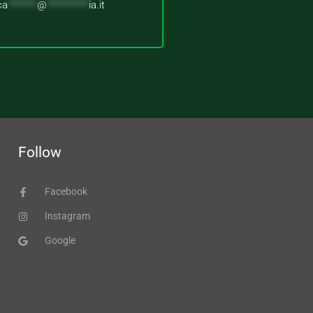
ca
*******
@
**********
ia.it
Follow
Facebook
Instagram
Google