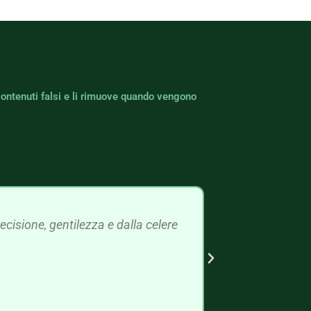
contenuti falsi e li rimuove quando vengono
cisione, gentilezza e dalla celere