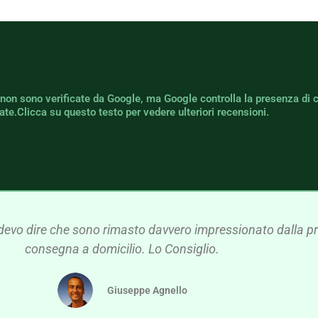
 non sono verificate da Google, ma Google controlla la presenza di 
icate.Clicca su questo testo per vedere ulteriori recensioni.
devo dire che sono rimasto davvero impressionato dalla pre
consegna a domicilio. Lo Consiglio.
Giuseppe Agnello