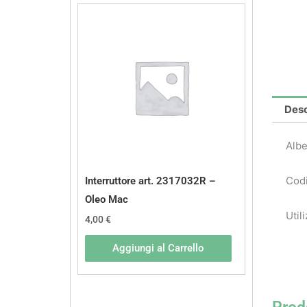
Desc
Albe
Codi
Interruttore art. 2317032R –
Oleo Mac
Util
4,00
€
Aggiungi al Carrello