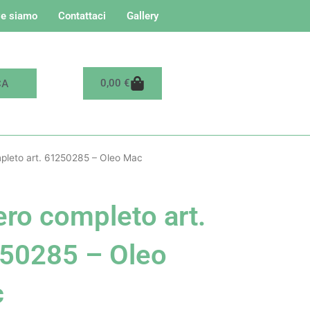
e siamo
Contattaci
Gallery
Carrello
0,00
€
pleto art. 61250285 – Oleo Mac
ero completo art.
50285 – Oleo
c