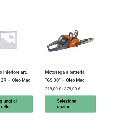
Fascia
Questo
di
prodotto
prezzo:
da
ha
219,00 €
a
più
379,00 €
varianti.
Le
opzioni
possono
 inferiore art.
Motosega a batteria
essere
2R – Oleo Mac
“GSi30” – Oleo Mac
scelte
219,00
€
-
379,00
€
nella
giungi al
Seleziona
pagina
rello
opzioni
del
prodotto