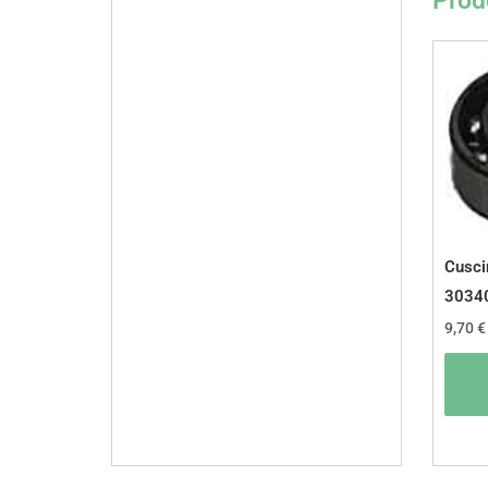
Prodo
Cuscin
3034
9,70
€