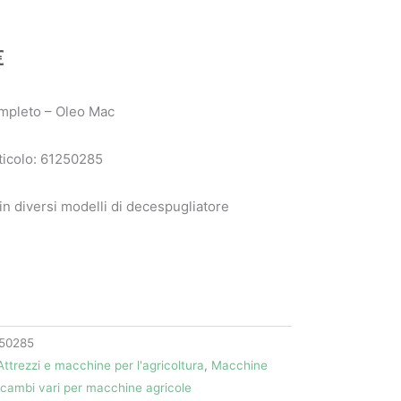
€
mpleto – Oleo Mac
ticolo: 61250285
 in diversi modelli di decespugliatore
50285
Attrezzi e macchine per l'agricoltura
,
Macchine
icambi vari per macchine agricole