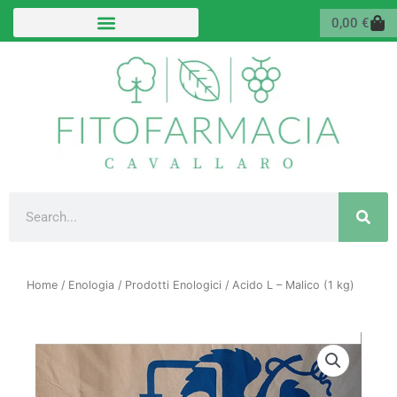
Vai
Carr
0,00
€
al
contenuto
Cerca
Home
/
Enologia
/
Prodotti Enologici
/ Acido L – Malico (1 kg)