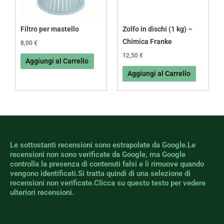
Filtro per mastello
Zolfo in dischi (1 kg) –
Chimica Franke
8,00
€
12,50
€
Aggiungi al Carrello
Aggiungi al Carrello
Le sottostanti recensioni sono estrapolate da Google.Le
recensioni non sono verificate da Google, ma Google
controlla la presenza di contenuti falsi e li rimuove quando
vengono identificati.Si tratta quindi di una selezione di
recensioni non verificate.Clicca su questo testo per vedere
ulteriori recensioni.