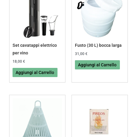
Set cavatappi elettrico
Fusto (30 L) bocca larga
per vino
31,00
€
18,00
€
Aggiungi al Carrello
Aggiungi al Carrello