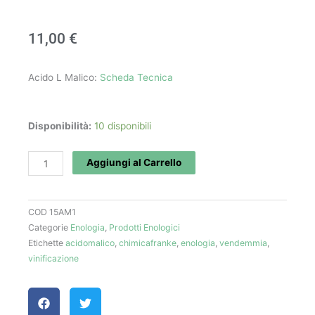
11,00
€
Acido L Malico:
Scheda Tecnica
Acido
Disponibilità:
10 disponibili
L
-
Aggiungi al Carrello
Malico
(1
COD
15AM1
kg)
Categorie
Enologia
,
Prodotti Enologici
quantità
Etichette
acidomalico
,
chimicafranke
,
enologia
,
vendemmia
,
vinificazione