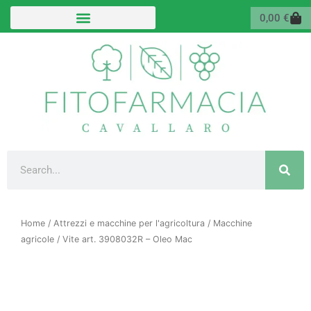
Vai
Carr
0,00
€
al
contenuto
Cerca
Home
/
Attrezzi e macchine per l'agricoltura
/
Macchine
agricole
/ Vite art. 3908032R – Oleo Mac