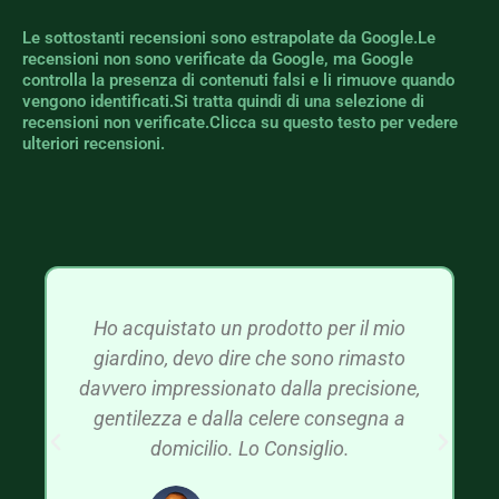
Le sottostanti recensioni sono estrapolate da Google.Le
recensioni non sono verificate da Google, ma Google
controlla la presenza di contenuti falsi e li rimuove quando
vengono identificati.Si tratta quindi di una selezione di
recensioni non verificate.Clicca su questo testo per vedere
ulteriori recensioni.
Ho acquistato un prodotto per il mio
giardino, devo dire che sono rimasto
davvero impressionato dalla precisione,
gentilezza e dalla celere consegna a
domicilio. Lo Consiglio.