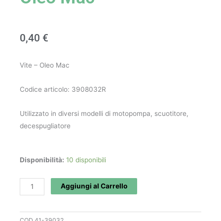
0,40
€
Vite – Oleo Mac
Codice articolo: 3908032R
Utilizzato in diversi modelli di motopompa, scuotitore,
decespugliatore
Vite
Disponibilità:
10 disponibili
art.
3908032R
Aggiungi al Carrello
-
Oleo
COD
41-39032
Mac