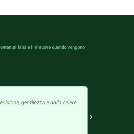
contenuti falsi e li rimuove quando vengono
cisione, gentilezza e dalla celere