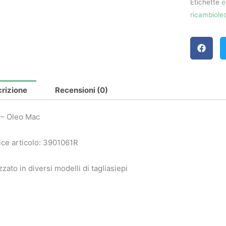
Etichette
e
ricambiol
rizione
Recensioni (0)
 – Oleo Mac
ce articolo: 3901061R
izzato in diversi modelli di tagliasiepi