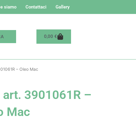
e siamo
Contattaci
Gallery
Carrello
0,00
€
3901061R – Oleo Mac
e art. 3901061R –
o Mac