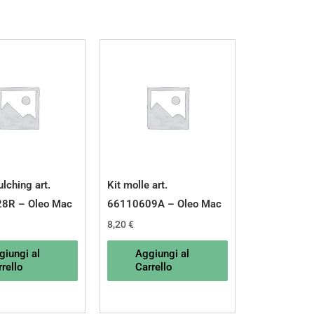
lching art.
Kit molle art.
8R – Oleo Mac
66110609A – Oleo Mac
8,20
€
giungi al
Aggiungi al
rello
Carrello