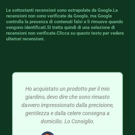
Le sottostanti recensioni sono estrapolate da Google.Le
recensioni non sono verificate da Google, ma Google
controlla la presenza di contenuti falsi e li rimuove quando
vengono identificati.Si tratta quindi di una selezione di
recensioni non verificate.Clicca su questo testo per vedere
ulteriori recensioni.
Ho acquistato un prodotto per il mio
giardino, devo dire che sono rimasto
davvero impressionato dalla precisione,
gentilezza e dalla celere consegna a
domicilio. Lo Consiglio.