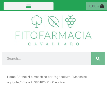
Vai
Carr
0,00
€
al
contenuto
Cerca
Home
/
Attrezzi e macchine per l'agricoltura
/
Macchine
agricole
/ Vite art. 3801024R – Oleo Mac