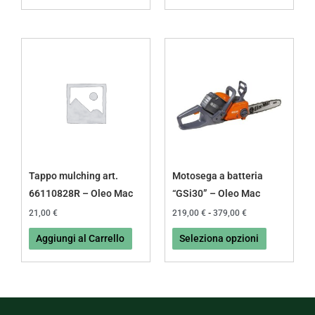
Fascia
Questo
di
prodotto
prezzo:
da
ha
219,00 €
più
a
379,00 €
varianti.
Le
opzioni
possono
Tappo mulching art.
Motosega a batteria
essere
66110828R – Oleo Mac
“GSi30” – Oleo Mac
scelte
21,00
€
219,00
€
-
379,00
€
nella
Aggiungi al Carrello
Seleziona opzioni
pagina
del
prodotto