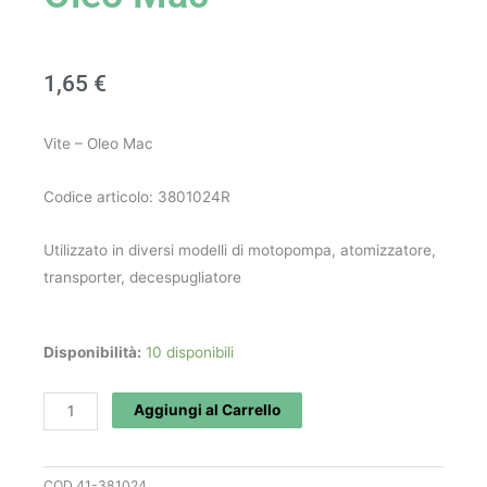
1,65
€
Vite – Oleo Mac
Codice articolo: 3801024R
Utilizzato in diversi modelli di motopompa, atomizzatore,
transporter, decespugliatore
Vite
Disponibilità:
10 disponibili
art.
3801024R
Aggiungi al Carrello
-
Oleo
COD
41-381024
Mac