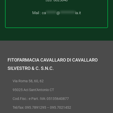
328. 8825848
Mail :
ca
*******
@
**********
ia.it
FITOFARMACIA CAVALLARO DI CAVALLARO
SILVESTRO & C. S.N.C.
Via Roma 58, 60, 62
95025 Aci Sant'Antonio CT
Cod.Fisc.: e Part. IVA: 05135640877
Tel/fax: 095.7891295 – 095.7021452