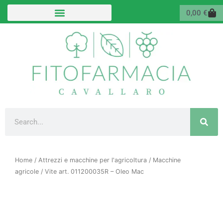
Vai
Carr
0,00
€
al
contenuto
Cerca
Home
/
Attrezzi e macchine per l'agricoltura
/
Macchine
agricole
/ Vite art. 011200035R – Oleo Mac