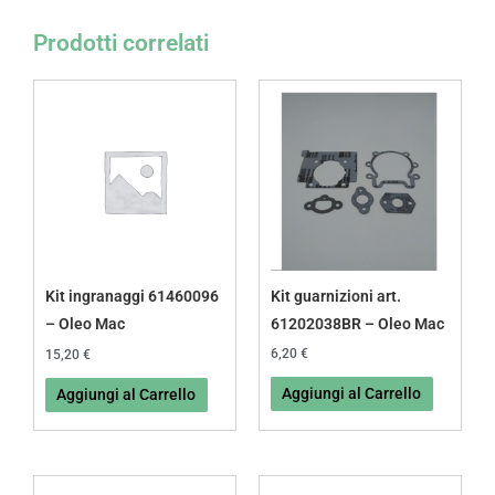
Prodotti correlati
Kit guarnizioni art.
Kit ingranaggi 61460096
61202038BR – Oleo Mac
– Oleo Mac
6,20
€
15,20
€
Aggiungi al Carrello
Aggiungi al Carrello