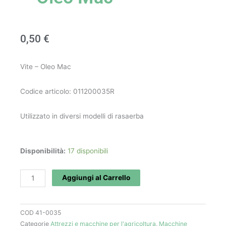
0,50
€
Vite – Oleo Mac
Codice articolo: 011200035R
Utilizzato in diversi modelli di rasaerba
Vite
Disponibilità:
17 disponibili
art.
011200035R
Aggiungi al Carrello
-
Oleo
COD
41-0035
Mac
Categorie
Attrezzi e macchine per l'agricoltura
,
Macchine
quantità