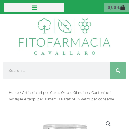
Vai
Carr
0,00
€
al
contenuto
Cerca
Home
/
Articoli vari per Casa, Orto e Giardino
/
Contenitori,
bottiglie e tappi per alimenti
/ Barattoli in vetro per conserve