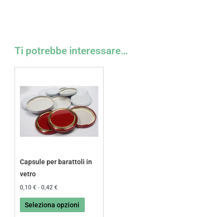
Ti potrebbe interessare…
Fascia
Questo
di
prodotto
prezzo:
da
ha
0,10 €
più
a
0,42 €
varianti.
Le
opzioni
possono
Capsule per barattoli in
essere
vetro
scelte
0,10
€
-
0,42
€
nella
Seleziona opzioni
pagina