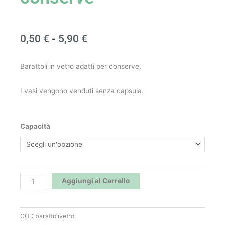
Fascia
0,50
€
-
5,90
€
di
Barattoli in vetro adatti per conserve.
prezzo:
I vasi vengono venduti senza capsula.
da
0,50 €
Barattoli
Capacità
a
in
vetro
5,90 €
per
conserve
Aggiungi al Carrello
quantità
COD
barattolivetro