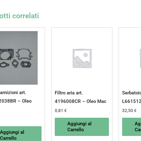
tti correlati
arnizioni art.
Filtro aria art.
Serbatoi
2038BR – Oleo
4196008CR – Oleo Mac
L661512
0,81
€
32,50
€
Aggiungi al
Ag
Carrello
Car
Aggiungi al
Carrello