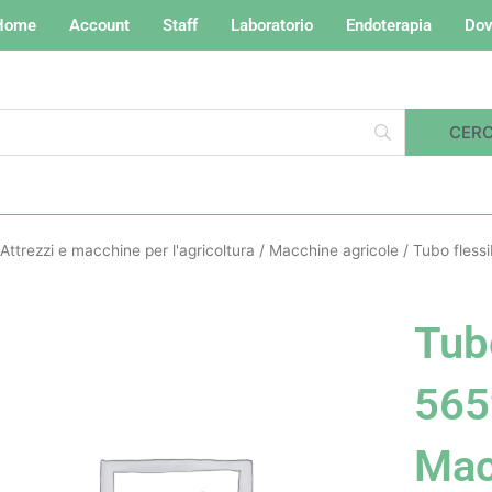
Home
Account
Staff
Laboratorio
Endoterapia
Dov
Attrezzi e macchine per l'agricoltura
/
Macchine agricole
/ Tubo fless
Tubo
565
Ma