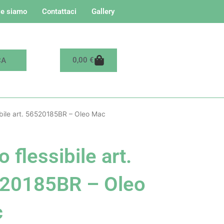
e siamo
Contattaci
Gallery
Carrello
0,00
€
ibile art. 56520185BR – Oleo Mac
 flessibile art.
20185BR – Oleo
c