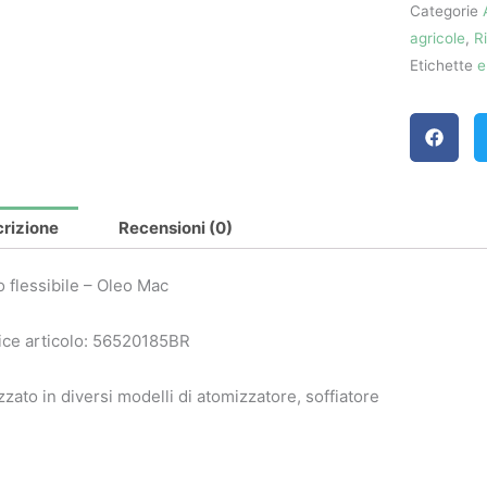
Categorie
Mac
agricole
,
R
quantità
Etichette
e
rizione
Recensioni (0)
 flessibile – Oleo Mac
ce articolo: 56520185BR
izzato in diversi modelli di atomizzatore, soffiatore