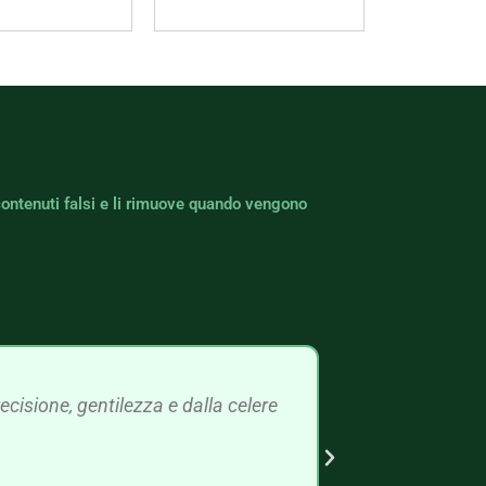
contenuti falsi e li rimuove quando vengono
cisione, gentilezza e dalla celere