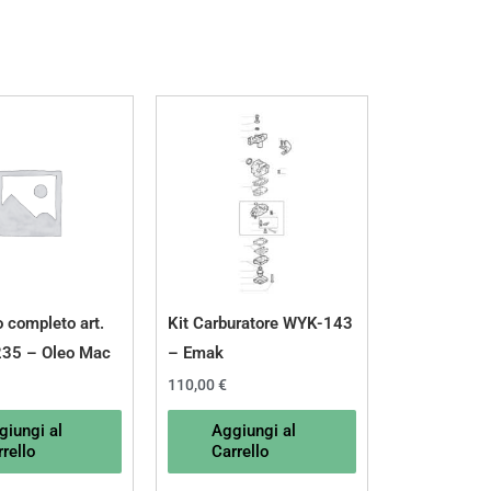
o completo art.
Kit Carburatore WYK-143
35 – Oleo Mac
– Emak
110,00
€
giungi al
Aggiungi al
rello
Carrello