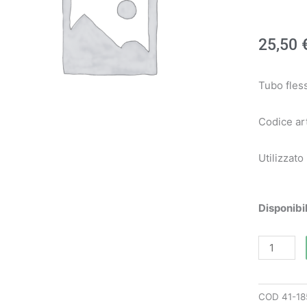
25,50
Tubo fles
Codice ar
Utilizzato
Tubo
Disponibil
flessibile
art.
56520185
-
COD
41-18
Oleo