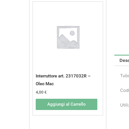
Desc
Tubo
Interruttore art. 2317032R –
Oleo Mac
Codi
4,00
€
Aggiungi al Carrello
Util