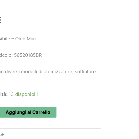
€
sibile – Oleo Mac
ticolo: 56520185BR
 in diversi modelli di atomizzatore, soffiatore
ità:
13 disponibili
Aggiungi al Carrello
BR
5R