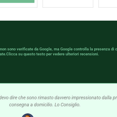
 non sono verificate da Google, ma Google controlla la presenza di 
icate.Clicca su questo testo per vedere ulteriori recensioni.
devo dire che sono rimasto davvero impressionato dalla pre
consegna a domicilio. Lo Consiglio.