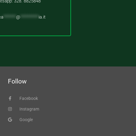
tsapp: 328. 8825848
ca
*******
@
**********
ia.it
Follow
Facebook
Instagram
Google