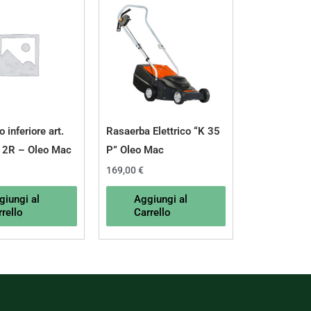
 inferiore art.
Rasaerba Elettrico “K 35
2R – Oleo Mac
P” Oleo Mac
169,00
€
giungi al
Aggiungi al
rello
Carrello