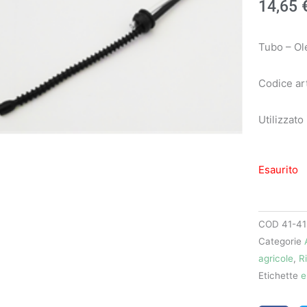
14,65
Tubo – Ol
Codice ar
Utilizzato
Esaurito
COD
41-41
Categorie
agricole
,
R
Etichette
e