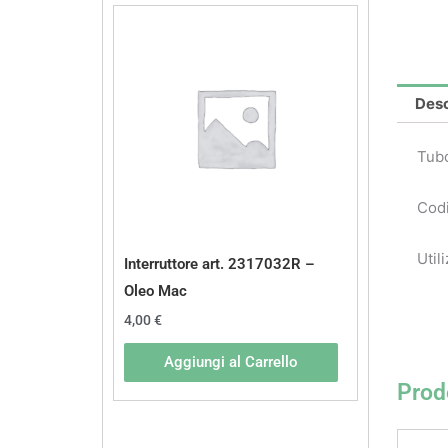
Desc
Tub
Codi
Util
Interruttore art. 2317032R –
Oleo Mac
4,00
€
Aggiungi al Carrello
Prodo