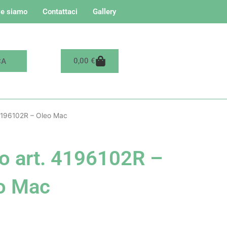
e siamo
Contattaci
Gallery
Carrello
0,00
€
4196102R – Oleo Mac
o art. 4196102R –
o Mac