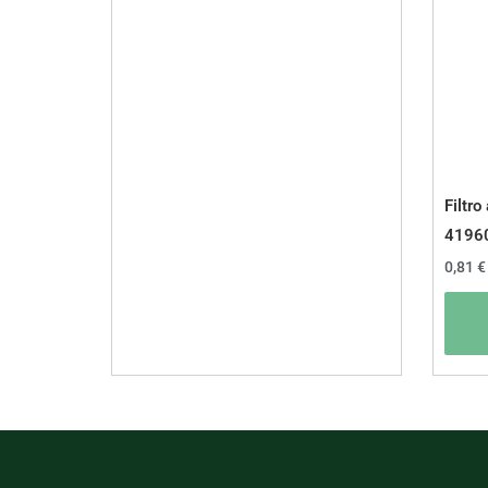
Filtro 
4196
0,81
€