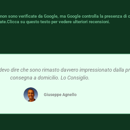
 non sono verificate da Google, ma Google controlla la presenza di 
icate.Clicca su questo testo per vedere ulteriori recensioni.
devo dire che sono rimasto davvero impressionato dalla pre
consegna a domicilio. Lo Consiglio.
Giuseppe Agnello