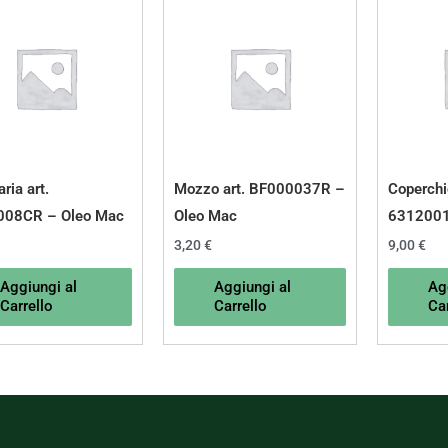
aria art.
Mozzo art. BF000037R –
Coperchio
008CR – Oleo Mac
Oleo Mac
6312001
3,20
€
9,00
€
Aggiungi al
Aggiungi al
Ag
Carrello
Carrello
Car