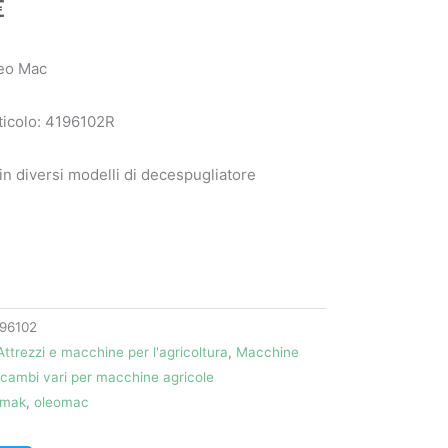
€
eo Mac
ticolo: 4196102R
 in diversi modelli di decespugliatore
96102
Attrezzi e macchine per l'agricoltura
,
Macchine
icambi vari per macchine agricole
mak
,
oleomac