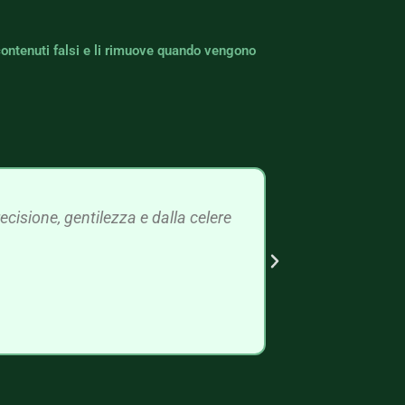
contenuti falsi e li rimuove quando vengono
cisione, gentilezza e dalla celere