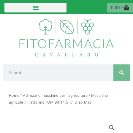
Vai
Carr
0,00
€
al
contenuto
Cerca
Home
/
Attrezzi e macchine per l'agricoltura
/
Macchine
agricole
/ Trattorino “OM 84/14,5 K” Oleo Mac