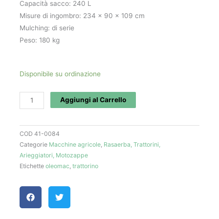
Capacità sacco: 240 L
Misure di ingombro: 234 x 90 x 109 cm
Mulching: di serie
Peso: 180 kg
Trattorino
Disponibile su ordinazione
"OM
84/14,5
Aggiungi al Carrello
K"
Oleo
COD
41-0084
Mac
Categorie
Macchine agricole
,
Rasaerba, Trattorini,
quantità
Arieggiatori, Motozappe
Etichette
oleomac
,
trattorino