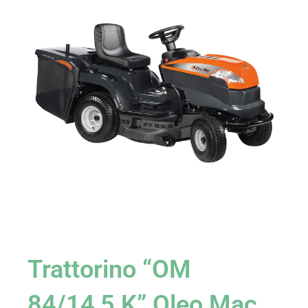
Trattorino “OM
84/14,5 K” Oleo Mac