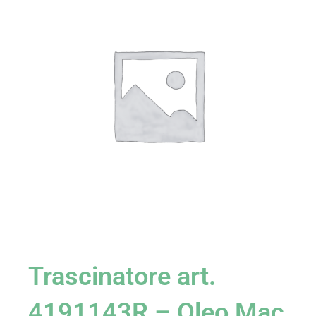
Trascinatore art.
4191143R – Oleo Mac