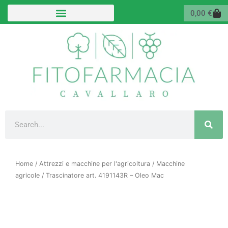
Vai
Carr
0,00
€
al
contenuto
Cerca
Home
/
Attrezzi e macchine per l'agricoltura
/
Macchine
agricole
/ Trascinatore art. 4191143R – Oleo Mac