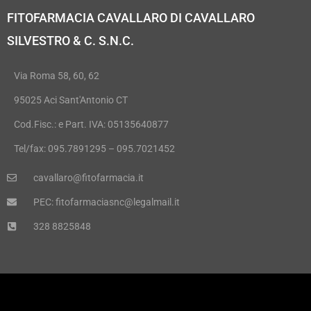
FITOFARMACIA CAVALLARO DI CAVALLARO
SILVESTRO & C. S.N.C.
Via Roma 58, 60, 62
95025 Aci Sant'Antonio CT
Cod.Fisc.: e Part. IVA: 05135640877
Tel/fax: 095.7891295 – 095.7021452
cavallaro@fitofarmacia.it
PEC: fitofarmaciasnc@legalmail.it
328 8825848