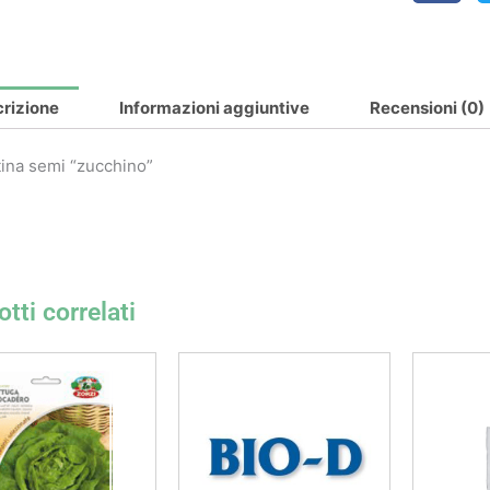
rizione
Informazioni aggiuntive
Recensioni (0)
ina semi “zucchino”
tti correlati
Questo
prodotto
ha
più
varianti.