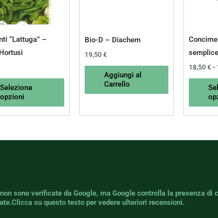
Le
opzioni
possono
ti “Lattuga” –
Concime 
Bio-D – Diachem
essere
 Hortusì
semplic
19,50
€
scelte
18,50
€
-
Aggiungi al
nella
Carrello
Seleziona
Se
pagina
opzioni
op
del
prodotto
 non sono verificate da Google, ma Google controlla la presenza di 
icate.Clicca su questo testo per vedere ulteriori recensioni.