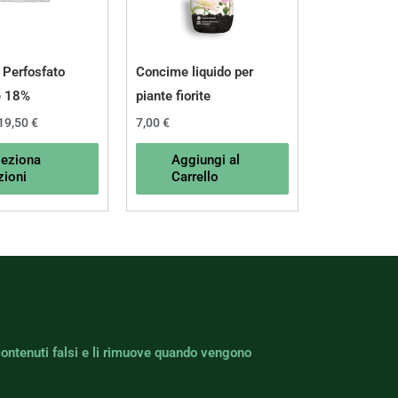
Le
opzioni
possono
Perfosfato
Concime liquido per
essere
e 18%
piante fiorite
scelte
19,50
€
7,00
€
nella
leziona
Aggiungi al
pagina
zioni
Carrello
del
prodotto
contenuti falsi e li rimuove quando vengono