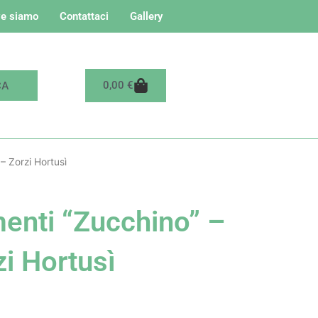
e siamo
Contattaci
Gallery
Carrello
0,00
€
– Zorzi Hortusì
enti “Zucchino” –
zi Hortusì