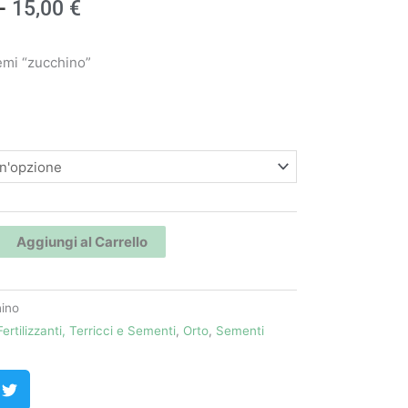
Fascia
-
15,00
€
di
emi “zucchino”
prezzo:
da
"
0,80 €
a
15,00 €
Aggiungi al Carrello
ino
Fertilizzanti, Terricci e Sementi
,
Orto
,
Sementi