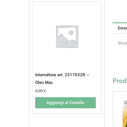
Desc
Bust
Interruttore art. 2317032R –
Prodo
Oleo Mac
4,00
€
Aggiungi al Carrello