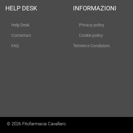
HELP DESK
INFORMAZIONI
Help Desk
Privacy policy
Contattaci
Cookie policy
FAQ
Termini e Condizioni
© 2026 Fitofarmacia Cavallaro