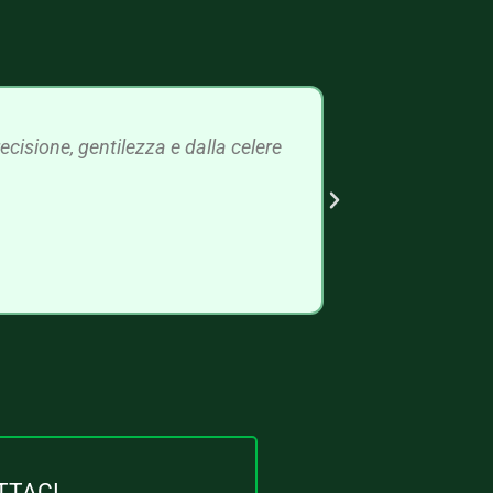
cisione, gentilezza e dalla celere
TTACI