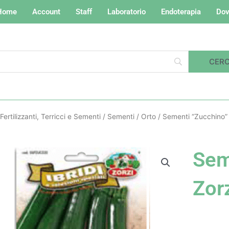
Home
Account
Staff
Laboratorio
Endoterapia
Dov
Fertilizzanti, Terricci e Sementi
/
Sementi
/
Orto
/ Sementi “Zucchino” 
Sem
Zor