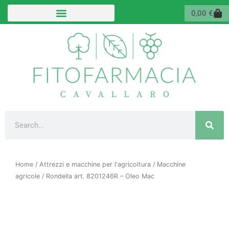
Vai
Carr
0,00
€
al
contenuto
Cerca
Home
/
Attrezzi e macchine per l'agricoltura
/
Macchine
agricole
/ Rondella art. 8201246R – Oleo Mac