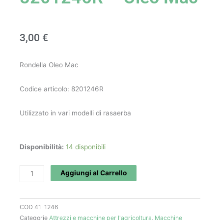
3,00
€
Rondella Oleo Mac
Codice articolo: 8201246R
Utilizzato in vari modelli di rasaerba
Rondella
Disponibilità:
14 disponibili
art.
8201246R
Aggiungi al Carrello
-
Oleo
COD
41-1246
Mac
Categorie
Attrezzi e macchine per l'agricoltura
,
Macchine
quantità