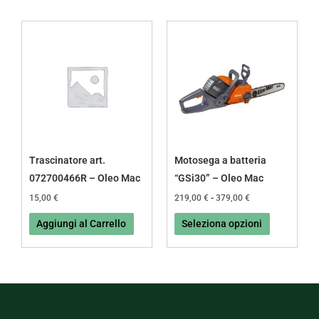
Fascia
Questo
di
prodotto
prezzo:
da
ha
219,00 €
più
a
379,00 €
varianti.
Le
opzioni
possono
Trascinatore art.
Motosega a batteria
essere
072700466R – Oleo Mac
“GSi30” – Oleo Mac
scelte
15,00
€
219,00
€
-
379,00
€
nella
Aggiungi al Carrello
Seleziona opzioni
pagina
del
prodotto