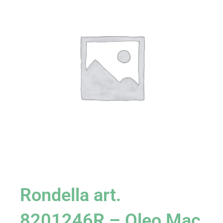
Rondella art.
8201246R – Oleo Mac