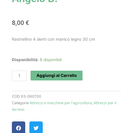
8,00
€
Rastrellino 4 denti con manico legno 30 cm
Rastrellino
Disponibilità:
8 disponibili
30
cm
Aggiungi al Carrello
-
Angelo
COD
93-060700
B.
Categorie
Attrezzi e macchine per l'agricoltura
,
Attrezzi per il
quantità
terreno