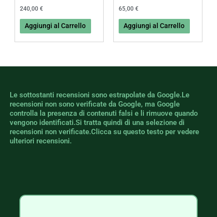
240,00
€
65,00
€
Aggiungi al Carrello
Aggiungi al Carrello
Le sottostanti recensioni sono estrapolate da Google.Le
recensioni non sono verificate da Google, ma Google
controlla la presenza di contenuti falsi e li rimuove quando
vengono identificati.Si tratta quindi di una selezione di
recensioni non verificate.Clicca su questo testo per vedere
ulteriori recensioni.