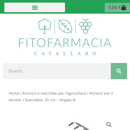
Vai
Carr
0,00
€
al
contenuto
Cerca
Home
/
Attrezzi e macchine per l'agricoltura
/
Attrezzi per il
terreno
/ Rastrellino 30 cm – Angelo B.