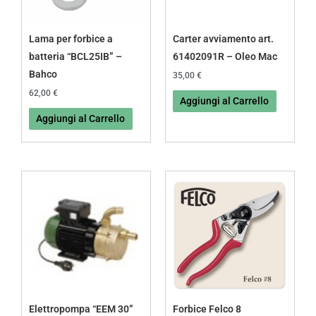
Lama per forbice a
Carter avviamento art.
batteria “BCL25IB” –
61402091R – Oleo Mac
Bahco
35,00
€
62,00
€
Aggiungi al Carrello
Aggiungi al Carrello
Elettropompa “EEM 30”
Forbice Felco 8