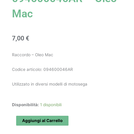
Mac
7,00
€
Raccordo – Oleo Mac
Codice articolo: 094600046AR
Utilizzato in diversi modelli di motosega
Raccordo
Disponibilità:
1 disponibili
art.
094600046AR
Aggiungi al Carrello
-