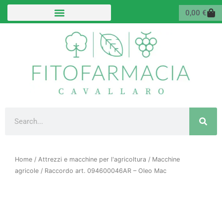
Vai
Carr
0,00
€
al
contenuto
Cerca
Home
/
Attrezzi e macchine per l'agricoltura
/
Macchine
agricole
/ Raccordo art. 094600046AR – Oleo Mac