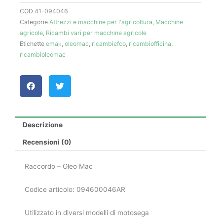
Oleo
COD
41-094046
Mac
Categorie
Attrezzi e macchine per l'agricoltura
,
Macchine
quantità
agricole
,
Ricambi vari per macchine agricole
Etichette
emak
,
oleomac
,
ricambiefco
,
ricambiofficina
,
ricambioleomac
Descrizione
Recensioni (0)
Raccordo – Oleo Mac
Codice articolo: 094600046AR
Utilizzato in diversi modelli di motosega