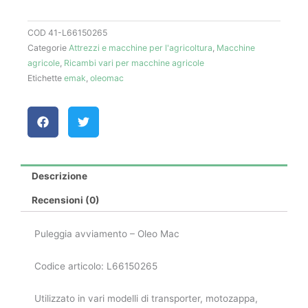
L66150265
-
COD
41-L66150265
Oleo
Categorie
Attrezzi e macchine per l'agricoltura
,
Macchine
Mac
agricole
,
Ricambi vari per macchine agricole
quantità
Etichette
emak
,
oleomac
Descrizione
Recensioni (0)
Puleggia avviamento – Oleo Mac
Codice articolo: L66150265
Utilizzato in vari modelli di transporter, motozappa,