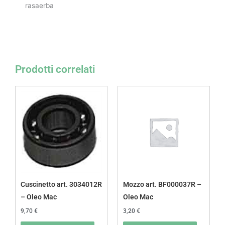
rasaerba
Prodotti correlati
Cuscinetto art. 3034012R
Mozzo art. BF000037R –
– Oleo Mac
Oleo Mac
9,70
€
3,20
€