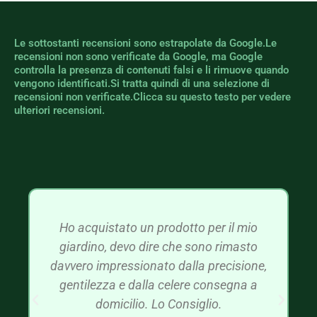
Le sottostanti recensioni sono estrapolate da Google.Le
recensioni non sono verificate da Google, ma Google
controlla la presenza di contenuti falsi e li rimuove quando
vengono identificati.Si tratta quindi di una selezione di
recensioni non verificate.Clicca su questo testo per vedere
ulteriori recensioni.
Ho acquistato un prodotto per il mio
giardino, devo dire che sono rimasto
davvero impressionato dalla precisione,
gentilezza e dalla celere consegna a
domicilio. Lo Consiglio.