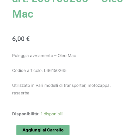
Mac
6,00
€
Puleggia avviamento – Oleo Mac
Codice articolo: L66150265
Utilizzato in vari modelli di transporter, motozappa,
rasaerba
Puleggia
Disponibilità:
1 disponibili
avviamento
art.
Aggiungi al Carrello