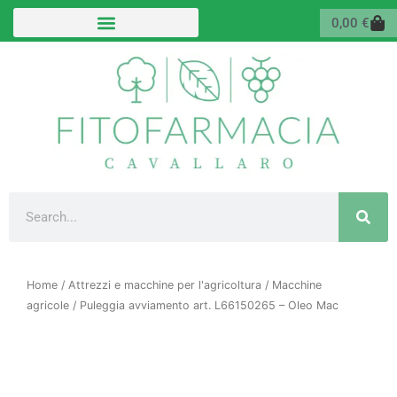
Vai
Carr
0,00
€
al
contenuto
Cerca
Home
/
Attrezzi e macchine per l'agricoltura
/
Macchine
agricole
/ Puleggia avviamento art. L66150265 – Oleo Mac